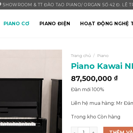
SHOWROOM & TT ĐÀO TẠO PIANO/ ORGAN SỐ 42 Đ. LÊ TRI
PIANO CƠ
PIANO ĐIỆN
HOẠT ĐỘNG NGHỆ 
Trang chủ
/
Piano
Piano Kawai N
87,500,000
₫
Add to
Wishlist
Đàn mới 100%
Liên hệ mua hàng: Mr Đ
Trong kho Còn hàng
Piano Kawai ND21 số lượng
THÊM VÀ