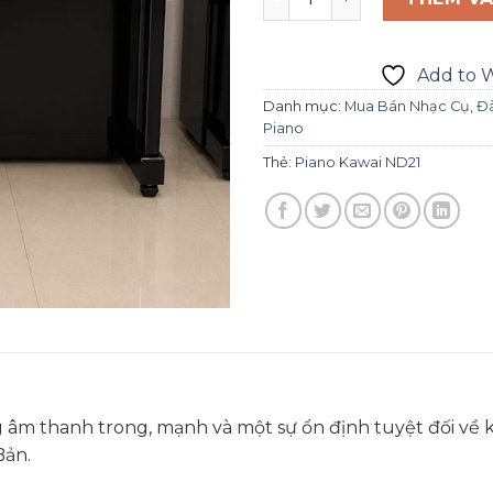
Add to W
Danh mục:
Mua Bán Nhạc Cụ
,
Đà
Piano
Thẻ:
Piano Kawai ND21
âm thanh trong, mạnh và một sự ổn định tuyệt đối về k
Bản.