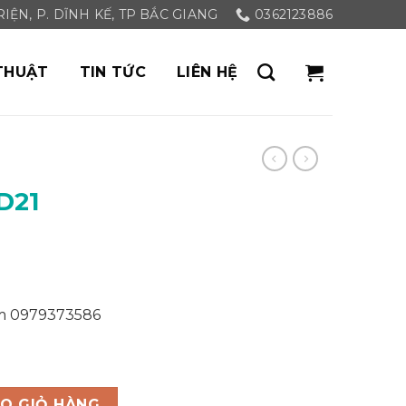
ỆN, P. DĨNH KẾ, TP BẮC GIANG
0362123886
THUẬT
TIN TỨC
LIÊN HỆ
D21
ảm 0979373586
O GIỎ HÀNG