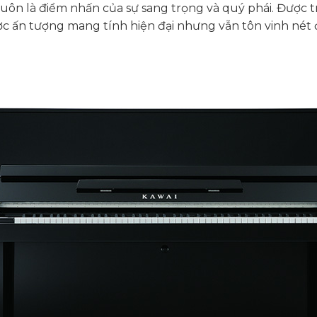
o luôn là điểm nhấn của sự sang trọng và quý phái. Được t
 ấn tượng mang tính hiện đại nhưng vẫn tôn vinh nét đ