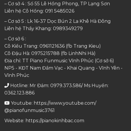
– Cơ sở 4 : Số 55 Lê Hồng Phong, TP Lạng Sơn
Liên hệ Cô Hồng:
091 5485026
– Cơ sở 5 : Lk 16-37 Dọc Bún 2 La Khê Hà Đông
Liên hệ Thầy Khang:
0989349279
– Cơ sở 6 :
Cô Kiều Trang:
0961121636
(fb Trang Kieu)
Cô Đậu Hà:
0975215788
(fb LinhNhi Hà)
Địa chỉ: TT Piano Funmusic Vĩnh Phúc (Cơ sở 6)
NP5 - KĐT Nam Đầm Vạc - Khai Quang - Vĩnh Yên -
Vĩnh Phúc
Hotline: Mr Đảm: 0979.373.586/ Ms Huyền:
0362.123.886
Youtube:
https://www.youtube.com/
@pianofunmusic3761
Website:
https://pianokinhbac.com