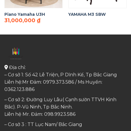
Piano Yamaha U3H
YAMAHA M3 SBW
31,000,000
₫
Địa chỉ:
– Cơ sở 1: Số 42 Lê Triện, P Dĩnh Kế, Tp Bắc Giang
Liên hệ:Mr Đảm: 0979.373.586 / Ms Huyền:
0362.123.886
– Cơ sở 2: Đường Luy Lâu( Cạnh sườn TTVH Kinh
Bắc). P-Vũ Ninh, Tp Bắc Ninh.
Liên hệ Mr. Đảm:
098.9923.586
– Cơ sở 3 : TT Lục Nam/ Bắc Giang