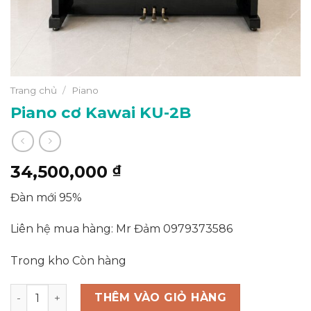
Trang chủ
/
Piano
Piano cơ Kawai KU-2B
34,500,000
₫
Đàn mới 95%
Liên hệ mua hàng: Mr Đảm 0979373586
Trong kho Còn hàng
Piano cơ Kawai KU-2B số lượng
THÊM VÀO GIỎ HÀNG