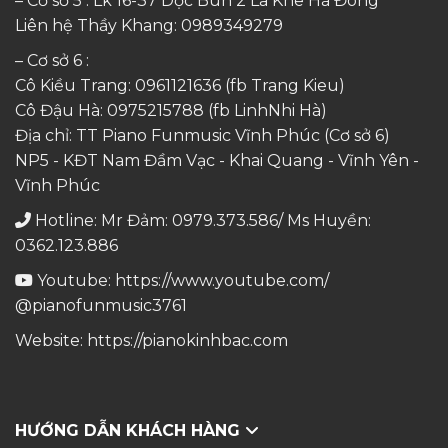
– Cơ sở 5 : Lk 16-37 Dọc Bún 2 La Khê Hà Đông
Liên hệ Thầy Khang:
0989349279
– Cơ sở 6 :
Cô Kiều Trang:
0961121636
(fb Trang Kieu)
Cô Đậu Hà:
0975215788
(fb LinhNhi Hà)
Địa chỉ: TT Piano Funmusic Vĩnh Phúc (Cơ sở 6)
NP5 - KĐT Nam Đầm Vạc - Khai Quang - Vĩnh Yên -
Vĩnh Phúc
Hotline: Mr Đảm: 0979.373.586/ Ms Huyền:
0362.123.886
Youtube:
https://www.youtube.com/
@pianofunmusic3761
Website:
https://pianokinhbac.com
HƯỚNG DẪN KHÁCH HÀNG