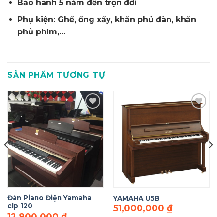
Bảo hành 5 năm đến trọn đời
Phụ kiện: Ghế, ống xấy, khăn phủ đàn, khăn
phủ phím,…
SẢN PHẨM TƯƠNG TỰ
Add to
Add to
Wishlist
Wishlist
Đàn Piano Điện Yamaha
YAMAHA U5B
clp 120
51,000,000
₫
12,800,000
₫