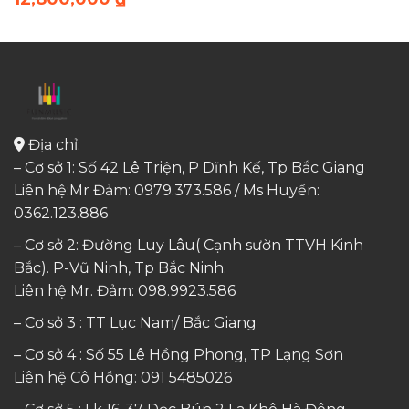
Địa chỉ:
– Cơ sở 1: Số 42 Lê Triện, P Dĩnh Kế, Tp Bắc Giang
Liên hệ:Mr Đảm: 0979.373.586 / Ms Huyền:
0362.123.886
– Cơ sở 2: Đường Luy Lâu( Cạnh sườn TTVH Kinh
Bắc). P-Vũ Ninh, Tp Bắc Ninh.
Liên hệ Mr. Đảm:
098.9923.586
– Cơ sở 3 : TT Lục Nam/ Bắc Giang
– Cơ sở 4 : Số 55 Lê Hồng Phong, TP Lạng Sơn
Liên hệ Cô Hồng:
091 5485026