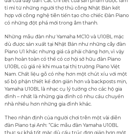
dài của dây đàn. Các chi tiết của sản phẩm được làm
tỉ mỉ từ những người thợ thủ công Nhật Bản kết
hợp với công nghệ tiên tiến tạo cho chiếc Đàn Piano
có những đột phá mới trong âm thanh.
Những mẫu đàn như Yamaha MC10 và U10BL mặc
dù được sản xuất tại Nhật Bản như những cây đàn
Piano U1 khác nhưng giá cả phải chăng hơn, vì vậy
bạn hoàn toàn có thể có cơ hội sở hữu đàn Piano
U10BL cũ giá rẻ khi mua tại thị trường Piano Việt
Nam. Chất liệu gỗ có nhẹ hơn một chút xíu với một
số bộ phận thiết kế đơn giản hơn và backposts mịn,
Yamaha U10BL là nhạc cụ lý tưởng cho các hộ gia
đình – nhất là những gia đình có nhu cầu chuyển
nhà nhiều hơn những gia đình khác.
Theo nhận định của người chơi trên một vài diễn
đàn Piano tại Anh: “Các mẫu đàn Yamaha U10BL
thực sự khá tốt mặc dù cấu trúc đơn giản hơn một