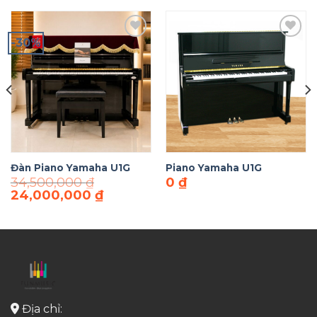
-30%
Add to
Add to
Wishlist
Wishlist
Đàn Piano Yamaha U1G
Piano Yamaha U1G
34,500,000
₫
0
₫
Giá
Giá
24,000,000
₫
gốc
hiện
là:
tại
34,500,000 ₫.
là:
24,000,000 ₫.
Địa chỉ: