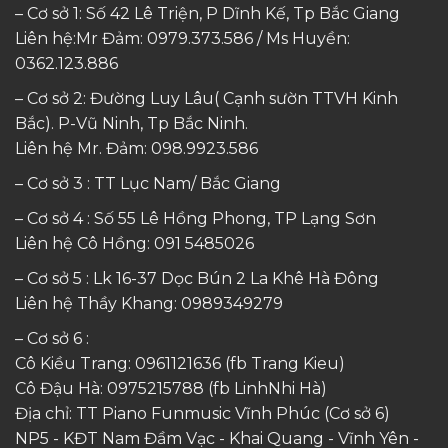
– Cơ sở 1: Số 42 Lê Triện, P Dĩnh Kế, Tp Bắc Giang
Liên hệ:Mr Đảm: 0979.373.586 / Ms Huyền:
0362.123.886
– Cơ sở 2: Đường Luy Lâu( Cạnh sườn TTVH Kinh
Bắc). P-Vũ Ninh, Tp Bắc Ninh.
Liên hệ Mr. Đảm:
098.9923.586
– Cơ sở 3 : TT Lục Nam/ Bắc Giang
– Cơ sở 4 : Số 55 Lê Hồng Phong, TP Lạng Sơn
Liên hệ Cô Hồng:
091 5485026
– Cơ sở 5 : Lk 16-37 Dọc Bún 2 La Khê Hà Đông
Liên hệ Thầy Khang:
0989349279
– Cơ sở 6 :
Cô Kiều Trang:
0961121636
(fb Trang Kieu)
Cô Đậu Hà:
0975215788
(fb LinhNhi Hà)
Địa chỉ: TT Piano Funmusic Vĩnh Phúc (Cơ sở 6)
NP5 - KĐT Nam Đầm Vạc - Khai Quang - Vĩnh Yên -