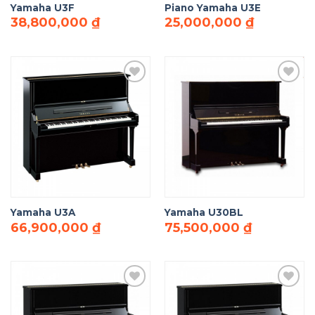
Yamaha U3F
Piano Yamaha U3E
38,800,000
₫
25,000,000
₫
Add to
Add to
Wishlist
Wishlist
Yamaha U3A
Yamaha U30BL
66,900,000
₫
75,500,000
₫