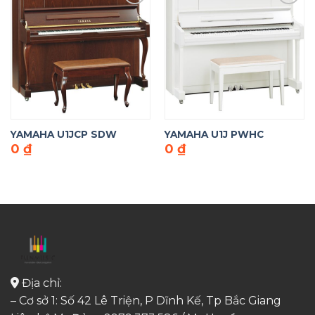
Add to
Add to
Wishlist
Wishlist
YAMAHA U1JCP SDW
YAMAHA U1J PWHC
0
₫
0
₫
Địa chỉ:
– Cơ sở 1: Số 42 Lê Triện, P Dĩnh Kế, Tp Bắc Giang