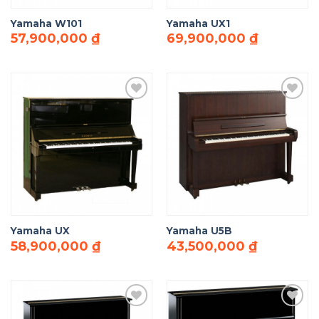
Yamaha W101
Yamaha UX1
57,900,000
₫
69,900,000
₫
Add to
Add to
Wishlist
Wishlist
Yamaha UX
Yamaha U5B
58,900,000
₫
43,500,000
₫