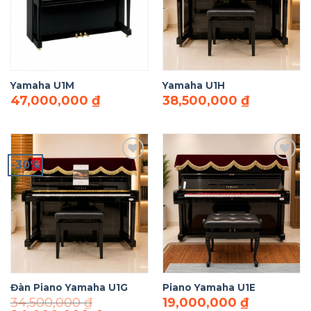
Wishlist
Wishlist
Yamaha U1M
Yamaha U1H
47,000,000
₫
38,500,000
₫
-30%
Add to
Add to
Wishlist
Wishlist
Đàn Piano Yamaha U1G
Piano Yamaha U1E
34,500,000
₫
19,000,000
₫