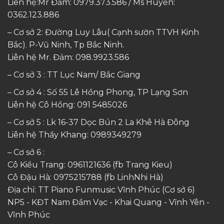
Liên hệ:Mr Đảm: 0979.373.586 / Ms Huyền:
0362.123.886
– Cơ sở 2: Đường Luy Lâu( Cạnh sườn TTVH Kinh
Bắc). P-Vũ Ninh, Tp Bắc Ninh.
Liên hệ Mr. Đảm:
098.9923.586
– Cơ sở 3 : TT Lục Nam/ Bắc Giang
– Cơ sở 4 : Số 55 Lê Hồng Phong, TP Lạng Sơn
Liên hệ Cô Hồng:
091 5485026
– Cơ sở 5 : Lk 16-37 Dọc Bún 2 La Khê Hà Đông
Liên hệ Thầy Khang:
0989349279
– Cơ sở 6 :
Cô Kiều Trang:
0961121636
(fb Trang Kieu)
Cô Đậu Hà:
0975215788
(fb LinhNhi Hà)
Địa chỉ: TT Piano Funmusic Vĩnh Phúc (Cơ sở 6)
NP5 - KĐT Nam Đầm Vạc - Khai Quang - Vĩnh Yên -
Vĩnh Phúc