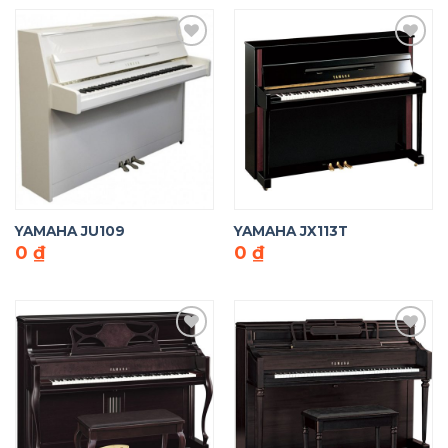
Add to
Add to
Wishlist
Wishlist
YAMAHA JU109
YAMAHA JX113T
0
₫
0
₫
Add to
Add to
Wishlist
Wishlist