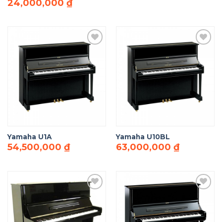
Giá
Giá
24,000,000
₫
gốc
hiện
là:
tại
34,500,000 ₫.
là:
24,000,000 ₫.
Add to
Add to
Wishlist
Wishlist
Yamaha U1A
Yamaha U10BL
54,500,000
₫
63,000,000
₫
Add to
Add to
Wishlist
Wishlist