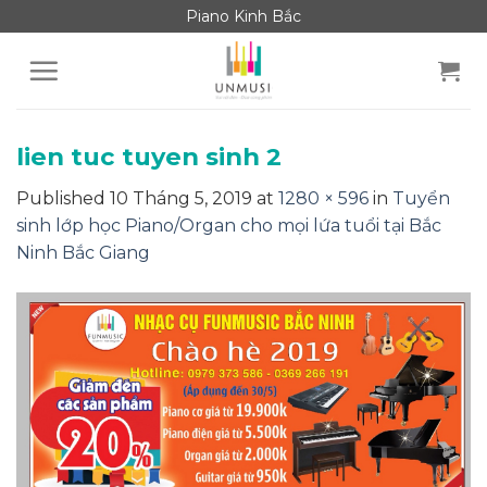
Skip
Piano Kinh Bắc
to
content
lien tuc tuyen sinh 2
Published
10 Tháng 5, 2019
at
1280 × 596
in
Tuyển
sinh lớp học Piano/Organ cho mọi lứa tuổi tại Bắc
Ninh Bắc Giang