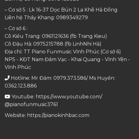
– Cơ sở 5 : Lk 16-37 Dọc Bún 2 La Khê Hà Đông
Liên hệ Thầy Khang:
0989349279
– Cơ sở 6 :
Cô Kiều Trang:
0961121636
(fb Trang Kieu)
Cô Đậu Hà:
0975215788
(fb LinhNhi Hà)
Địa chỉ: TT Piano Funmusic Vĩnh Phúc (Cơ sở 6)
NP5 - KĐT Nam Đầm Vạc - Khai Quang - Vĩnh Yên -
Vĩnh Phúc
Hotline: Mr Đảm: 0979.373.586/ Ms Huyền:
0362.123.886
Youtube:
https://www.youtube.com/
@pianofunmusic3761
Website:
https://pianokinhbac.com