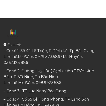
Địa chỉ:
– Cơ sở 1: Số 42 Lê Triện, P Dĩnh Kế, Tp Bắc Giang
Liên hệ:Mr Đảm: 0979.373.586 / Ms Huyền:
0362.123.886
– Cơ sở 2: Đường Luy Lâu( Cạnh sườn TTVH Kinh
Bắc). P-Vũ Ninh, Tp Bắc Ninh.
Liên hệ Mr. Đảm:
098.9923.586
– Cơ sở 3 : TT Lục Nam/ Bắc Giang
– Cơ sở 4 : Số 55 Lê Hồng Phong, TP Lạng Sơn
Liên hệ Cô Hồng:
091 5485026