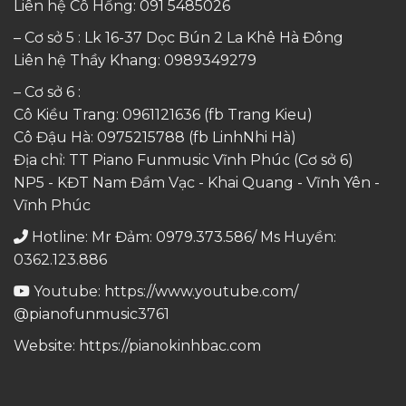
Liên hệ Cô Hồng:
091 5485026
– Cơ sở 5 : Lk 16-37 Dọc Bún 2 La Khê Hà Đông
Liên hệ Thầy Khang:
0989349279
– Cơ sở 6 :
Cô Kiều Trang:
0961121636
(fb Trang Kieu)
Cô Đậu Hà:
0975215788
(fb LinhNhi Hà)
Địa chỉ: TT Piano Funmusic Vĩnh Phúc (Cơ sở 6)
NP5 - KĐT Nam Đầm Vạc - Khai Quang - Vĩnh Yên -
Vĩnh Phúc
Hotline: Mr Đảm: 0979.373.586/ Ms Huyền:
0362.123.886
Youtube:
https://www.youtube.com/
@pianofunmusic3761
Website:
https://pianokinhbac.com