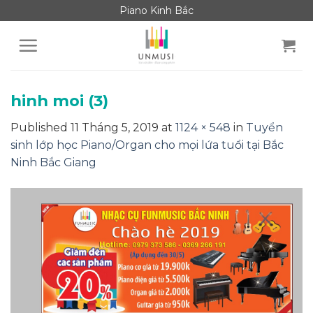
Skip
Piano Kinh Bắc
to
content
hinh moi (3)
Published
11 Tháng 5, 2019
at
1124 × 548
in
Tuyển
sinh lớp học Piano/Organ cho mọi lứa tuổi tại Bắc
Ninh Bắc Giang