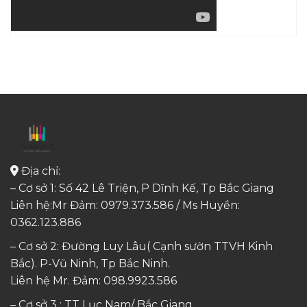
Địa chỉ:
– Cơ sở 1: Số 42 Lê Triện, P Dĩnh Kế, Tp Bắc Giang
Liên hệ:Mr Đảm: 0979.373.586 / Ms Huyền:
0362.123.886
– Cơ sở 2: Đường Luy Lâu( Cạnh sườn TTVH Kinh
Bắc). P-Vũ Ninh, Tp Bắc Ninh.
Liên hệ Mr. Đảm:
098.9923.586
– Cơ sở 3 : TT Lục Nam/ Bắc Giang