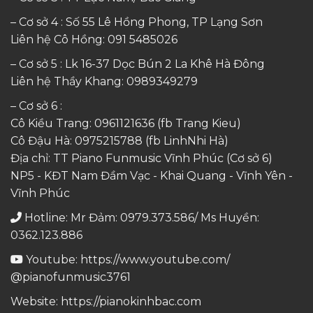
– Cơ sở 4 : Số 55 Lê Hồng Phong, TP Lạng Sơn
Liên hệ Cô Hồng:
091 5485026
– Cơ sở 5 : Lk 16-37 Dọc Bún 2 La Khê Hà Đông
Liên hệ Thầy Khang:
0989349279
– Cơ sở 6 :
Cô Kiều Trang:
0961121636
(fb Trang Kieu)
Cô Đậu Hà:
0975215788
(fb LinhNhi Hà)
Địa chỉ: TT Piano Funmusic Vĩnh Phúc (Cơ sở 6)
NP5 - KĐT Nam Đầm Vạc - Khai Quang - Vĩnh Yên -
Vĩnh Phúc
Hotline: Mr Đảm: 0979.373.586/ Ms Huyền:
0362.123.886
Youtube:
https://www.youtube.com/
@pianofunmusic3761
Website:
https://pianokinhbac.com