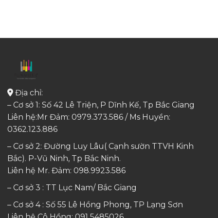
Địa chỉ:
– Cơ sở 1: Số 42 Lê Triện, P Dĩnh Kế, Tp Bắc Giang
Liên hệ:Mr Đảm: 0979.373.586 / Ms Huyền:
0362.123.886
– Cơ sở 2: Đường Luy Lâu( Cạnh sườn TTVH Kinh
Bắc). P-Vũ Ninh, Tp Bắc Ninh.
Liên hệ Mr. Đảm:
098.9923.586
– Cơ sở 3 : TT Lục Nam/ Bắc Giang
– Cơ sở 4 : Số 55 Lê Hồng Phong, TP Lạng Sơn
Liên hệ Cô Hồng:
091 5485026