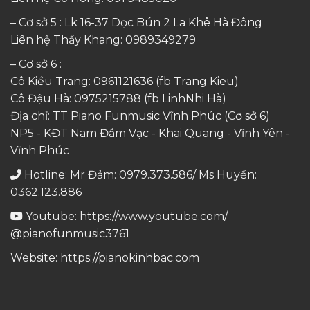
– Cơ sở 5 : Lk 16-37 Dọc Bún 2 La Khê Hà Đông
Liên hệ Thầy Khang:
0989349279
– Cơ sở 6 :
Cô Kiều Trang:
0961121636
(fb Trang Kieu)
Cô Đậu Hà:
0975215788
(fb LinhNhi Hà)
Địa chỉ: TT Piano Funmusic Vĩnh Phúc (Cơ sở 6)
NP5 - KĐT Nam Đầm Vạc - Khai Quang - Vĩnh Yên -
Vĩnh Phúc
Hotline: Mr Đảm: 0979.373.586/ Ms Huyền:
0362.123.886
Youtube:
https://www.youtube.com/
@pianofunmusic3761
Website:
https://pianokinhbac.com