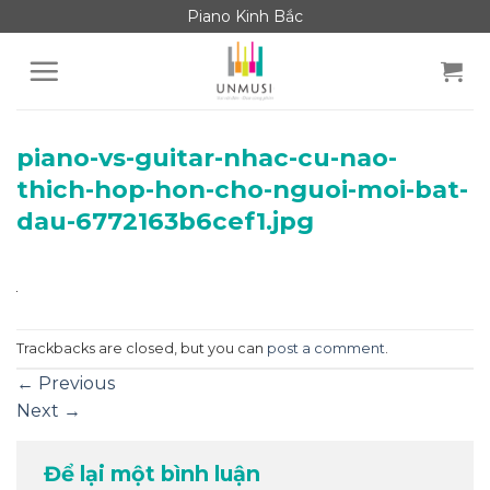
Skip
Piano Kinh Bắc
to
content
piano-vs-guitar-nhac-cu-nao-
thich-hop-hon-cho-nguoi-moi-bat-
dau-6772163b6cef1.jpg
Trackbacks are closed, but you can
post a comment
.
←
Previous
Next
→
Để lại một bình luận