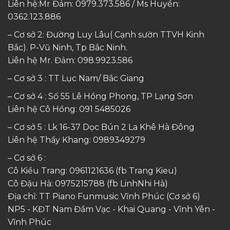
Liên hệ:Mr Đảm: 0979.373.586 / Ms Huyền:
0362.123.886
– Cơ sở 2: Đường Luy Lâu( Cạnh sườn TTVH Kinh
Bắc). P-Vũ Ninh, Tp Bắc Ninh.
Liên hệ Mr. Đảm:
098.9923.586
– Cơ sở 3 : TT Lục Nam/ Bắc Giang
– Cơ sở 4 : Số 55 Lê Hồng Phong, TP Lạng Sơn
Liên hệ Cô Hồng:
091 5485026
– Cơ sở 5 : Lk 16-37 Dọc Bún 2 La Khê Hà Đông
Liên hệ Thầy Khang:
0989349279
– Cơ sở 6 :
Cô Kiều Trang:
0961121636
(fb Trang Kieu)
Cô Đậu Hà:
0975215788
(fb LinhNhi Hà)
Địa chỉ: TT Piano Funmusic Vĩnh Phúc (Cơ sở 6)
NP5 - KĐT Nam Đầm Vạc - Khai Quang - Vĩnh Yên -
Vĩnh Phúc