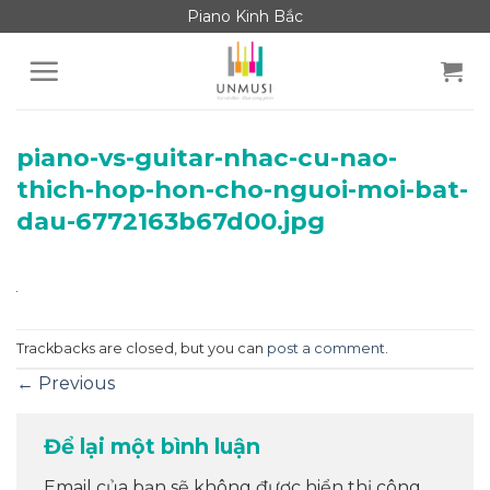
Skip
Piano Kinh Bắc
to
content
piano-vs-guitar-nhac-cu-nao-
thich-hop-hon-cho-nguoi-moi-bat-
dau-6772163b67d00.jpg
Trackbacks are closed, but you can
post a comment
.
←
Previous
Để lại một bình luận
Email của bạn sẽ không được hiển thị công