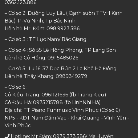
0362.123.886
– Cơ sở 2: Đường Luy Lâu( Cạnh sườn TTVH Kinh
Bắc). P-Vũ Ninh, Tp Bắc Ninh.
Liên hệ Mr. Đảm:
098.9923.586
– Cơ sở 3 : TT Lục Nam/ Bắc Giang
– Cơ sở 4 : Số 55 Lê Hồng Phong, TP Lạng Sơn
Liên hệ Cô Hồng:
091 5485026
– Cơ sở 5 : Lk 16-37 Dọc Bún 2 La Khê Hà Đông
Liên hệ Thầy Khang:
0989349279
– Cơ sở 6 :
Cô Kiều Trang:
0961121636
(fb Trang Kieu)
Cô Đậu Hà:
0975215788
(fb LinhNhi Hà)
Địa chỉ: TT Piano Funmusic Vĩnh Phúc (Cơ sở 6)
NP5 - KĐT Nam Đầm Vạc - Khai Quang - Vĩnh Yên -
Vĩnh Phúc
Hotline: Mr Đảm: 0979.373.586/ Ms Huyền: