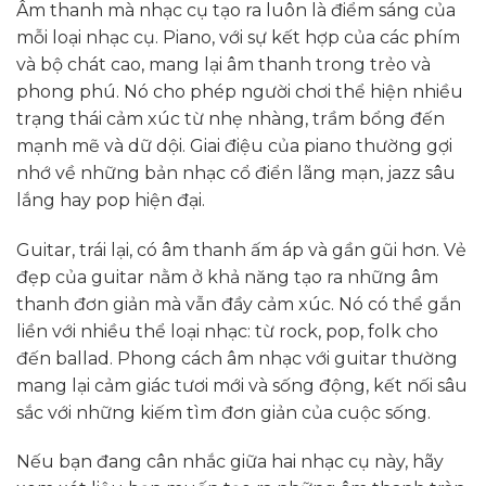
Âm thanh mà nhạc cụ tạo ra luôn là điểm sáng của
mỗi loại nhạc cụ. Piano, với sự kết hợp của các phím
và bộ chát cao, mang lại âm thanh trong trẻo và
phong phú. Nó cho phép người chơi thể hiện nhiều
trạng thái cảm xúc từ nhẹ nhàng, trầm bổng đến
mạnh mẽ và dữ dội. Giai điệu của piano thường gợi
nhớ về những bản nhạc cổ điển lãng mạn, jazz sâu
lắng hay pop hiện đại.
Guitar, trái lại, có âm thanh ấm áp và gần gũi hơn. Vẻ
đẹp của guitar nằm ở khả năng tạo ra những âm
thanh đơn giản mà vẫn đầy cảm xúc. Nó có thể gắn
liền với nhiều thể loại nhạc: từ rock, pop, folk cho
đến ballad. Phong cách âm nhạc với guitar thường
mang lại cảm giác tươi mới và sống động, kết nối sâu
sắc với những kiếm tìm đơn giản của cuộc sống.
Nếu bạn đang cân nhắc giữa hai nhạc cụ này, hãy