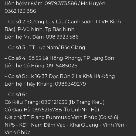
Liên hệ:Mr Đảm: 0979.373.586 / Ms Huyền:
0362.123.886
– Cơ sở 2: Đường Luy Lâu( Cạnh sườn TTVH Kinh
Bắc). P-Vũ Ninh, Tp Bắc Ninh.
Liên hệ Mr. Đảm:
098.9923.586
– Cơ sở 3 : TT Lục Nam/ Bắc Giang
– Cơ sở 4 : Số 55 Lê Hồng Phong, TP Lạng Sơn
Liên hệ Cô Hồng:
091 5485026
– Cơ sở 5 : Lk 16-37 Dọc Bún 2 La Khê Hà Đông
Liên hệ Thầy Khang:
0989349279
– Cơ sở 6 :
Cô Kiều Trang:
0961121636
(fb Trang Kieu)
Cô Đậu Hà:
0975215788
(fb LinhNhi Hà)
Địa chỉ: TT Piano Funmusic Vĩnh Phúc (Cơ sở 6)
NP5 - KĐT Nam Đầm Vạc - Khai Quang - Vĩnh Yên -
Vĩnh Phúc