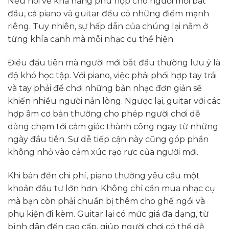
Nếu nói về khả năng phù hợp cho người mới bắt
đầu, cả piano và guitar đều có những điểm mạnh
riêng. Tuy nhiên, sự hấp dẫn của chúng lại nằm ở
từng khía cạnh mà mỗi nhạc cụ thể hiện.
Điều đầu tiên mà người mới bắt đầu thường lưu ý là
độ khó học tập. Với piano, việc phải phối hợp tay trái
và tay phải để chơi những bản nhạc đơn giản sẽ
khiến nhiều người nản lòng. Ngược lại, guitar với các
hợp âm cơ bản thường cho phép người chơi dễ
dàng chạm tới cảm giác thành công ngay từ những
ngày đầu tiên. Sự dễ tiếp cận này cũng góp phần
không nhỏ vào cảm xúc rạo rực của người mới.
Khi bàn đến chi phí, piano thường yêu cầu một
khoản đầu tư lớn hơn. Không chỉ cần mua nhạc cụ
mà bạn còn phải chuẩn bị thêm cho ghế ngồi và
phụ kiện đi kèm. Guitar lại có mức giá đa dạng, từ
bình dân đến cao cấp, giúp người chơi có thể dễ