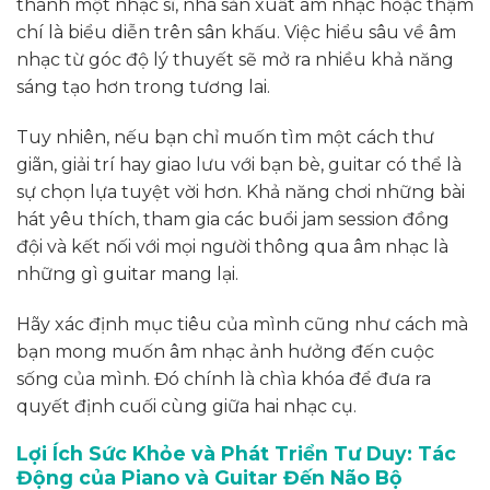
thành một nhạc sĩ, nhà sản xuất âm nhạc hoặc thậm
chí là biểu diễn trên sân khấu. Việc hiểu sâu về âm
nhạc từ góc độ lý thuyết sẽ mở ra nhiều khả năng
sáng tạo hơn trong tương lai.
Tuy nhiên, nếu bạn chỉ muốn tìm một cách thư
giãn, giải trí hay giao lưu với bạn bè, guitar có thể là
sự chọn lựa tuyệt vời hơn. Khả năng chơi những bài
hát yêu thích, tham gia các buổi jam session đồng
đội và kết nối với mọi người thông qua âm nhạc là
những gì guitar mang lại.
Hãy xác định mục tiêu của mình cũng như cách mà
bạn mong muốn âm nhạc ảnh hưởng đến cuộc
sống của mình. Đó chính là chìa khóa để đưa ra
quyết định cuối cùng giữa hai nhạc cụ.
Lợi Ích Sức Khỏe và Phát Triển Tư Duy: Tác
Động của Piano và Guitar Đến Não Bộ