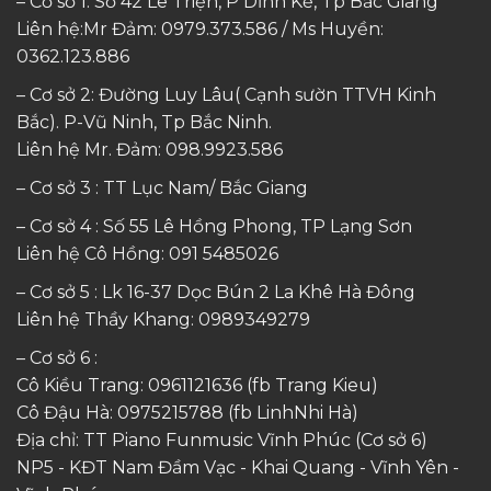
– Cơ sở 1: Số 42 Lê Triện, P Dĩnh Kế, Tp Bắc Giang
Liên hệ:Mr Đảm: 0979.373.586 / Ms Huyền:
0362.123.886
– Cơ sở 2: Đường Luy Lâu( Cạnh sườn TTVH Kinh
Bắc). P-Vũ Ninh, Tp Bắc Ninh.
Liên hệ Mr. Đảm:
098.9923.586
– Cơ sở 3 : TT Lục Nam/ Bắc Giang
– Cơ sở 4 : Số 55 Lê Hồng Phong, TP Lạng Sơn
Liên hệ Cô Hồng:
091 5485026
– Cơ sở 5 : Lk 16-37 Dọc Bún 2 La Khê Hà Đông
Liên hệ Thầy Khang:
0989349279
– Cơ sở 6 :
Cô Kiều Trang:
0961121636
(fb Trang Kieu)
Cô Đậu Hà:
0975215788
(fb LinhNhi Hà)
Địa chỉ: TT Piano Funmusic Vĩnh Phúc (Cơ sở 6)
NP5 - KĐT Nam Đầm Vạc - Khai Quang - Vĩnh Yên -