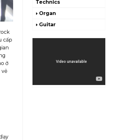
Technics
Organ
Guitar
Rock
u cấp
gian
ộng
no ở
 vẻ
 dạy