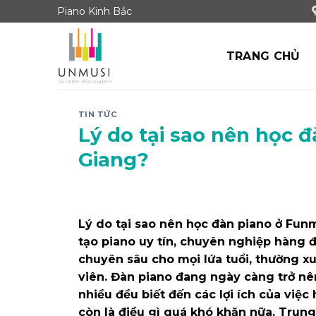
Skip
Piano Kinh Bắc
to
content
TRANG CHỦ
TIN TỨC
Lý do tại sao nên học 
Giang?
Lý do tại sao nên học đàn piano ở Fun
tạo piano uy tín, chuyên nghiệp hàng đ
chuyên sâu cho mọi lứa tuổi, thường x
viên. Đàn piano đang ngày càng trở nên
nhiều đều biết đến các lợi ích của việ
còn là điều gì quá khó khăn nữa. Trun