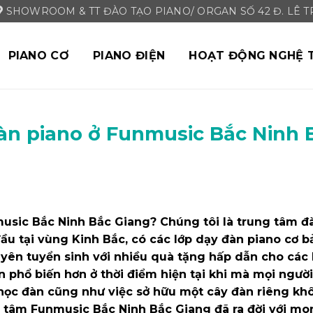
SHOWROOM & TT ĐÀO TẠO PIANO/ ORGAN SỐ 42 Đ. LÊ TRI
PIANO CƠ
PIANO ĐIỆN
HOẠT ĐỘNG NGHỆ 
đàn piano ở Funmusic Bắc Ninh 
music Bắc Ninh Bắc Giang? Chúng tôi là trung tâm đ
ầu tại vùng Kinh Bắc, có các lớp dạy đàn piano cơ b
uyên tuyển sinh với nhiều quà tặng hấp dẫn cho các
 phổ biến hơn ở thời điểm hiện tại khi mà mọi người 
c học đàn cũng như việc sở hữu một cây đàn riêng kh
g tâm Funmusic Bắc Ninh Bắc Giang đã ra đời với mo