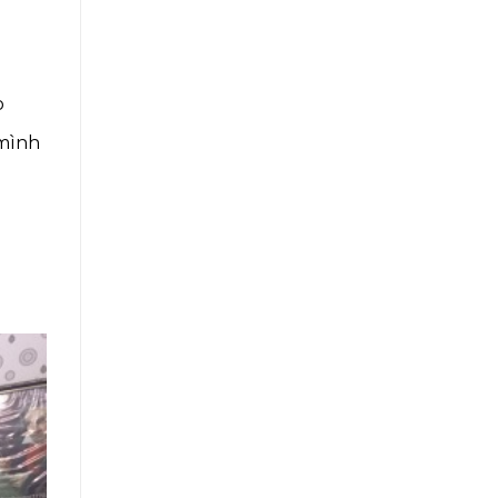
p
 mình