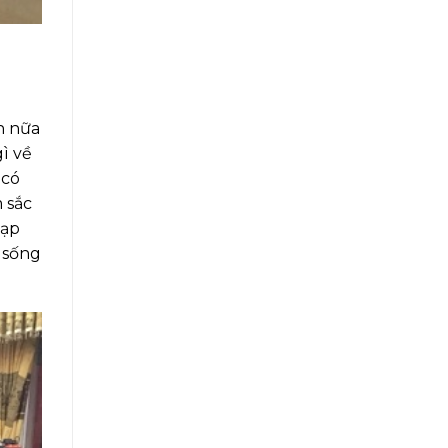
n nữa
ì về
 có
 sắc
nạp
 sống