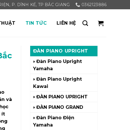
ỆN, P. DĨNH KẾ, TP BẮC GIANG
0362123886
THUẬT
TIN TỨC
LIÊN HỆ
ĐÀN PIANO UPRIGHT
Bắc
Đàn Piano Upright
Yamaha
Đàn Piano Upright
Kawai
ào
ĐÀN PIANO UPRIGHT
ản và
 học
ĐÀN PIANO GRAND
ít
Đàn Piano Điện
ông
Yamaha
ng