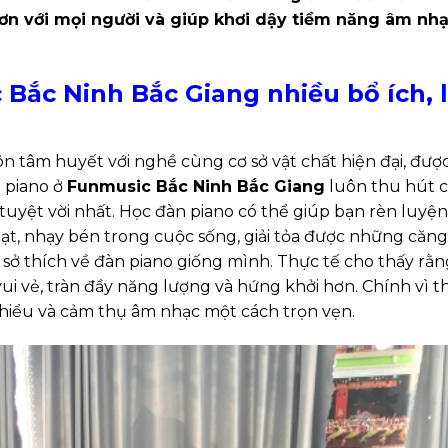
n với mọi người và giúp khơi dậy tiềm năng âm nh
Bắc Ninh Bắc Giang nhiều bổ ích, 
uôn tâm huyết với nghề cùng cơ sở vật chất hiện đại, đượ
n piano ở
Funmusic Bắc Ninh Bắc Giang
luôn thu hút c
 tuyệt vời nhất. Học đàn piano có thể giúp bạn rèn luyện
hoạt, nhạy bén trong cuộc sống, giải tỏa được những căng
ó sở thích về đàn piano giống mình. Thực tế cho thấy rằn
i vẻ, tràn đầy năng lượng và hứng khởi hơn. Chính vì th
 hiểu và cảm thụ âm nhạc một cách trọn vẹn.