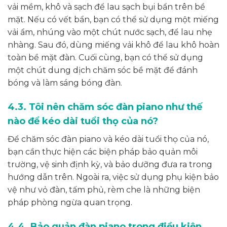
vải mềm, khô và sạch để lau sạch bụi bẩn trên bề
mặt. Nếu có vết bẩn, bạn có thể sử dụng một miếng
vải ẩm, nhúng vào một chút nước sạch, để lau nhẹ
nhàng. Sau đó, dùng miếng vải khô để lau khô hoàn
toàn bề mặt đàn. Cuối cùng, bạn có thể sử dụng
một chút dung dịch chăm sóc bề mặt để đánh
bóng và làm sáng bóng đàn.
4.3. Tôi nên chăm sóc đàn piano như thế
nào để kéo dài tuổi thọ của nó?
Để chăm sóc đàn piano và kéo dài tuổi thọ của nó,
bạn cần thực hiện các biện pháp bảo quản môi
trường, vệ sinh định kỳ, và bảo dưỡng đưa ra trong
hướng dẫn trên. Ngoài ra, việc sử dụng phụ kiện bảo
vệ như vỏ đàn, tấm phủ, rèm che là những biện
pháp phòng ngừa quan trọng.
4.4. Bảo quản đàn piano trong điều kiện