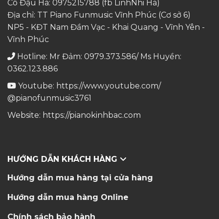
Cô Đậu Hà:
0975215788
(fb LinhNhi Hà)
Địa chỉ: TT Piano Funmusic Vĩnh Phúc (Cơ sở 6)
NP5 - KĐT Nam Đầm Vạc - Khai Quang - Vĩnh Yên -
Vĩnh Phúc
Hotline: Mr Đảm: 0979.373.586/ Ms Huyền:
0362.123.886
Youtube:
https://www.youtube.com/
@pianofunmusic3761
Website:
https://pianokinhbac.com
HƯỚNG DẪN KHÁCH HÀNG
Hướng dẫn mua hàng tại cửa hàng
Hướng dẫn mua hàng Online
Chính sách bảo hành