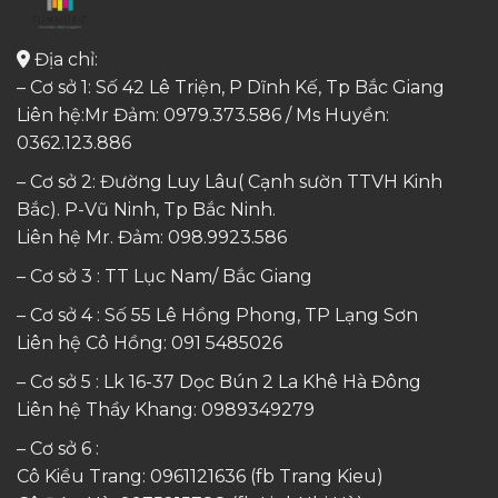
Địa chỉ:
– Cơ sở 1: Số 42 Lê Triện, P Dĩnh Kế, Tp Bắc Giang
Liên hệ:Mr Đảm: 0979.373.586 / Ms Huyền:
0362.123.886
– Cơ sở 2: Đường Luy Lâu( Cạnh sườn TTVH Kinh
Bắc). P-Vũ Ninh, Tp Bắc Ninh.
Liên hệ Mr. Đảm:
098.9923.586
– Cơ sở 3 : TT Lục Nam/ Bắc Giang
– Cơ sở 4 : Số 55 Lê Hồng Phong, TP Lạng Sơn
Liên hệ Cô Hồng:
091 5485026
– Cơ sở 5 : Lk 16-37 Dọc Bún 2 La Khê Hà Đông
Liên hệ Thầy Khang:
0989349279
– Cơ sở 6 :
Cô Kiều Trang:
0961121636
(fb Trang Kieu)