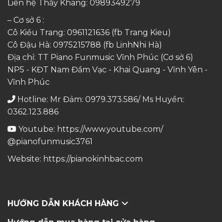
Liên hệ Thầy Khang:
0989349279
– Cơ sở 6 :
Cô Kiều Trang:
0961121636
(fb Trang Kieu)
Cô Đậu Hà:
0975215788
(fb LinhNhi Hà)
Địa chỉ: TT Piano Funmusic Vĩnh Phúc (Cơ sở 6)
NP5 - KĐT Nam Đầm Vạc - Khai Quang - Vĩnh Yên -
Vĩnh Phúc
Hotline: Mr Đảm: 0979.373.586/ Ms Huyền:
0362.123.886
Youtube:
https://www.youtube.com/
@pianofunmusic3761
Website:
https://pianokinhbac.com
HƯỚNG DẪN KHÁCH HÀNG