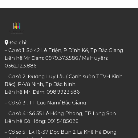
Địa chỉ:
– Cơ sở 1: Số 42 Lê Triện, P Dĩnh Kế, Tp Bắc Giang
Liên hệ:Mr Đảm: 0979.373.586 / Ms Huyền:
0362.123.886
– Cơ sở 2: Đường Luy Lâu( Cạnh sườn TTVH Kinh
Bắc). P-Vũ Ninh, Tp Bắc Ninh.
Liên hệ Mr. Đảm:
098.9923.586
– Cơ sở 3 : TT Lục Nam/ Bắc Giang
– Cơ sở 4 : Số 55 Lê Hồng Phong, TP Lạng Sơn
Liên hệ Cô Hồng:
091 5485026
– Cơ sở 5 : Lk 16-37 Dọc Bún 2 La Khê Hà Đông