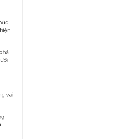
thức
 hiện
phải
ười
ng vai
ng
ụ