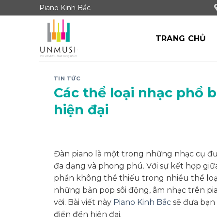
Skip
Piano Kinh Bắc
to
content
TRANG CHỦ
TIN TỨC
Các thể loại nhạc phổ b
hiện đại
Đàn piano là một trong những nhạc cụ đượ
đa dạng và phong phú. Với sự kết hợp giữa
phần không thể thiếu trong nhiều thể loại
những bản pop sôi động, âm nhạc trên p
vời. Bài viết này
Piano Kinh Bắc
sẽ đưa bạn 
điển đến hiện đại.