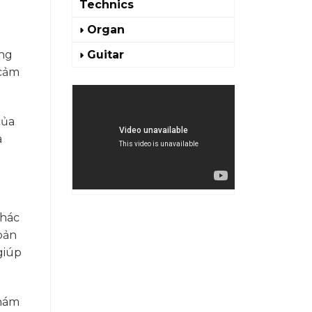
Technics
Organ
Guitar
ững
 cảm
của
à
khác
bản
giúp
khám