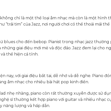
o, không chỉ là một thể loại âm nhạc mà còn là một hình 
trái tim” của Jazz, nơi người chơi có thể thoải mái thể
từ blues cho đến bebop. Pianist trong nhạc jazz thường 
 những giai điệu mới mẻ và độc đáo. Jazz đem lại cho ng
 và thể hiện cá tính.
n nay, với giai điệu bắt tai, dễ nhớ và dễ nghe. Piano đó
ảng âm nhạc cho nhiều bài hát pop kinh điển.
lad nhẹ nhàng, piano còn rất thường xuyên được sử dụ
ghệ sĩ thường kết hợp piano với guitar và nhiều nhạc c
y năng lượng và hấp dẫn.