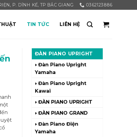
ỆN, P. DĨNH KẾ, TP BẮC GIANG
0362123886
THUẬT
TIN TỨC
LIÊN HỆ
ĐÀN PIANO UPRIGHT
đến
Đàn Piano Upright
Yamaha
Đàn Piano Upright
Kawai
thanh
ĐÀN PIANO UPRIGHT
 một
 đến
ĐÀN PIANO GRAND
tuyệt
Đàn Piano Điện
cổ
Yamaha