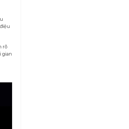
ếu
 điệu
 rõ
 gian