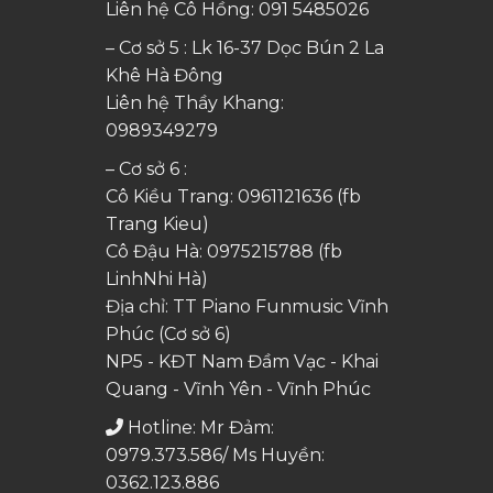
Liên hệ Cô Hồng:
091 5485026
– Cơ sở 5 : Lk 16-37 Dọc Bún 2 La
Khê Hà Đông
Liên hệ Thầy Khang:
0989349279
– Cơ sở 6 :
Cô Kiều Trang:
0961121636
(fb
Trang Kieu)
Cô Đậu Hà:
0975215788
(fb
LinhNhi Hà)
Địa chỉ: TT Piano Funmusic Vĩnh
Phúc (Cơ sở 6)
NP5 - KĐT Nam Đầm Vạc - Khai
Quang - Vĩnh Yên - Vĩnh Phúc
Hotline: Mr Đảm:
0979.373.586/ Ms Huyền:
0362.123.886