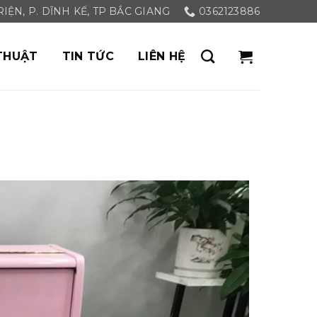
ỆN, P. DĨNH KẾ, TP BẮC GIANG
0362123886
THUẬT
TIN TỨC
LIÊN HỆ