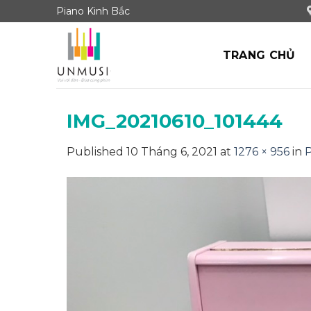
Skip
Piano Kinh Bắc
to
content
TRANG CHỦ
IMG_20210610_101444
Published
10 Tháng 6, 2021
at
1276 × 956
in
P