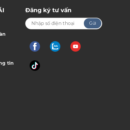
ÃI
Đăng ký tư vấn
oàn
ng tin