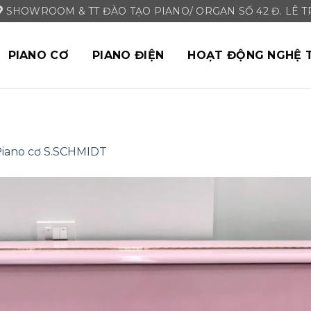
SHOWROOM & TT ĐÀO TẠO PIANO/ ORGAN SỐ 42 Đ. LÊ TRI
PIANO CƠ
PIANO ĐIỆN
HOẠT ĐỘNG NGHỆ 
iano cơ S.SCHMIDT