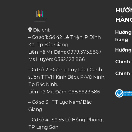
HƯỚ
HÀN
Địa chỉ:
Hướng
– Cơ sở 1: Số 42 Lê Triện, P Dĩnh
hàng
Kế, Tp Bắc Giang
Hướng
Liên hệ:Mr Đảm: 0979.373.586 /
Ms Huyền:
0362.123.886
Chính
– Cơ sở 2: Đường Luy Lâu( Cạnh
Chính 
sườn TTVH Kinh Bắc). P-Vũ Ninh,
Tp Bắc Ninh.
Liên hệ Mr. Đảm:
098.9923.586
– Cơ sở 3 : TT Lục Nam/ Bắc
Giang
– Cơ sở 4 : Số 55 Lê Hồng Phong,
TP Lạng Sơn