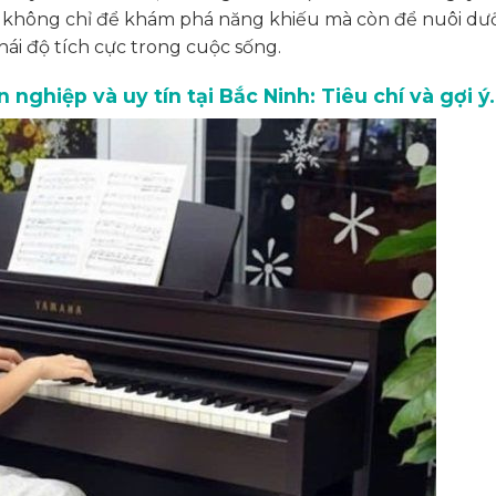
ỏ, không chỉ để khám phá năng khiếu mà còn để nuôi d
ái độ tích cực trong cuộc sống.
nghiệp và uy tín tại Bắc Ninh: Tiêu chí và gợi ý.