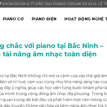
SHOWROOM & TT ĐÀO TẠO PIANO/ ORGAN SỐ 42 Đ. LÊ TRI
PIANO CƠ
PIANO ĐIỆN
HOẠT ĐỘNG NGHỆ 
 chắc với piano tại Bắc Ninh –
n tài năng âm nhạc toàn diện
o tại Bắc Ninh không chỉ mở ra cánh cửa vào thế giới â
diện về trí tuệ, cảm xúc cũng như khả năng sáng tạo củ
g đầy ý nghĩa, giúp các học viên từng bước khám phá tà
của mình trong cộng đồng âm nhạc địa phương. Trong b
ạnh quan trọng để bắt đầu và phát triển một nền móng v
 bề dày truyền thống văn hóa và tiềm năng âm nhạc trẻ t