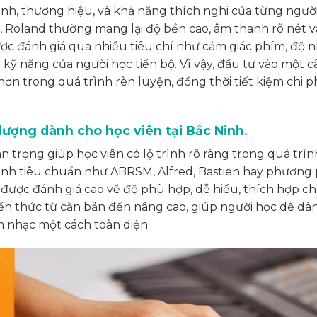
nh, thương hiệu, và khả năng thích nghi của từng người
, Roland thường mang lại độ bền cao, âm thanh rõ nét v
ợc đánh giá qua nhiều tiêu chí như cảm giác phím, độ n
ỹ năng của người học tiến bộ. Vì vậy, đầu tư vào một c
hơn trong quá trình rèn luyện, đồng thời tiết kiệm chi p
t lượng dành cho học viên tại Bắc Ninh.
 trọng giúp học viên có lộ trình rõ ràng trong quá trìn
 trình tiêu chuẩn như ABRSM, Alfred, Bastien hay phương
 được đánh giá cao về độ phù hợp, dễ hiểu, thích hợp c
kiến thức từ căn bản đến nâng cao, giúp người học dễ dà
m nhạc một cách toàn diện.