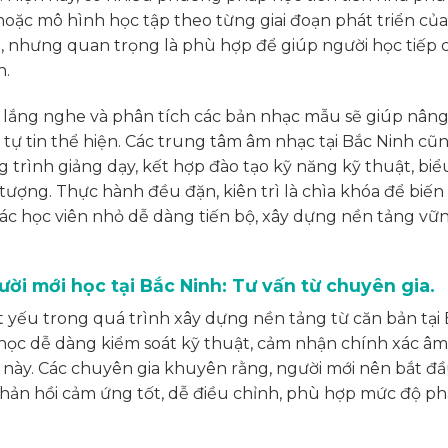
oặc mô hình học tập theo từng giai đoạn phát triển của 
t, nhưng quan trọng là phù hợp để giúp người học tiếp 
n.
c lắng nghe và phân tích các bản nhạc mẫu sẽ giúp nâng
ự tin thể hiện. Các trung tâm âm nhạc tại Bắc Ninh cũ
trình giảng dạy, kết hợp đào tạo kỹ năng kỹ thuật, biể
tượng. Thực hành đều đặn, kiên trì là chìa khóa để biến
ác học viên nhỏ dễ dàng tiến bộ, xây dựng nền tảng vữ
ời mới học tại Bắc Ninh: Tư vấn từ chuyên gia.
t yếu trong quá trình xây dựng nền tảng từ căn bản tại
 học dễ dàng kiểm soát kỹ thuật, cảm nhận chính xác âm
 này. Các chuyên gia khuyên rằng, người mới nên bắt đầ
 phản hồi cảm ứng tốt, dễ điều chỉnh, phù hợp mức độ ph