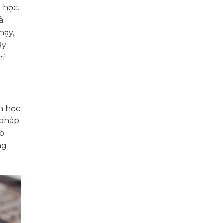
 học.
à
hạy,
ây
hí
h học
 pháp
ho
ng