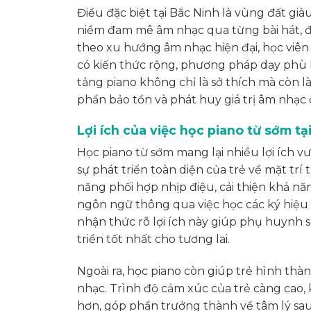
Điều đặc biệt tại Bắc Ninh là vùng đất già
niềm đam mê âm nhạc qua từng bài hát, đi
theo xu hướng âm nhạc hiện đại, học viên
có kiến thức rộng, phương pháp dạy phù hợ
tảng piano không chỉ là sở thích mà còn l
phần bảo tồn và phát huy giá trị âm nhạc
Lợi ích của việc học piano từ sớm tại
Học piano từ sớm mang lại nhiều lợi ích v
sự phát triển toàn diện của trẻ về mặt trí
năng phối hợp nhịp điệu, cải thiện khả nă
ngôn ngữ thông qua việc học các ký hiệu
nhận thức rõ lợi ích này giúp phụ huynh 
triển tốt nhất cho tương lai.
Ngoài ra, học piano còn giúp trẻ hình th
nhạc. Trình độ cảm xúc của trẻ càng cao,
hơn, góp phần trưởng thành về tâm lý sau 