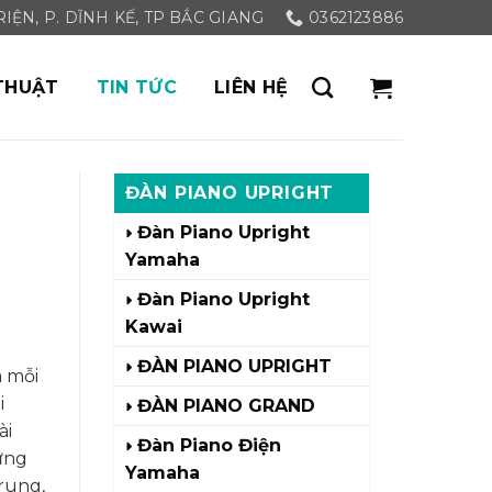
ỆN, P. DĨNH KẾ, TP BẮC GIANG
0362123886
THUẬT
TIN TỨC
LIÊN HỆ
ĐÀN PIANO UPRIGHT
Đàn Piano Upright
Yamaha
Đàn Piano Upright
Kawai
m
ĐÀN PIANO UPRIGHT
a mỗi
i
ĐÀN PIANO GRAND
ài
Đàn Piano Điện
ững
Yamaha
rung,