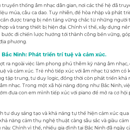
u truyền thống âm nhạc dân gian, nơi các thế hệ đã truyề
ệu múa, câu ca dao. Tuy nhiên, để hòa nhập và phát tri
 cần được trang bị nền tảng vững chắc từ những người 
p và trang thiết bị hiện đại. Chính vì thế, xây dựng nề
à bước đi chiến lược hướng tới thành công bền vững, gó
 địa phương.
 Bắc Ninh: Phát triển trí tuệ và cảm xúc.
ượt ra ngoài việc làm phong phú thêm kỹ năng âm nhạc, 
 tuệ và cảm xúc. Trẻ nhỏ tiếp xúc với âm nhạc từ sớm có 
ng tập trung, tư duy logic, đồng thời còn phát triển khả
 âm nhạc. Trong một xã hội năng động như Bắc Ninh, vi
sớm đưa con em mình tiếp xúc với piano để mở ra cơ hội 
ành tư duy sáng tạo và khả năng tự thể hiện cảm xúc qua
 khả năng cảm thụ nghệ thuật càng sâu sắc và giàu cảm
này. Chính vì thế, nhiều gia đình tại Bắc Ninh đã ngày 