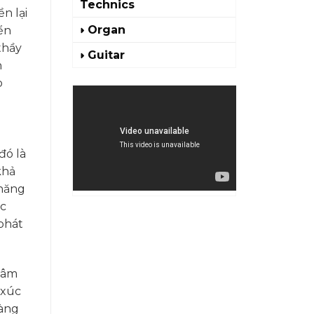
Technics
n lại
Organ
ển
thầy
Guitar
n
p
đó là
khả
 năng
ệc
phát
 âm
 xúc
càng