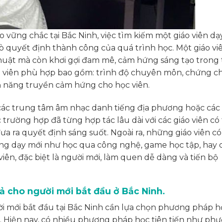
 vững chắc tại Bắc Ninh, việc tìm kiếm một giáo viên dạ
ò quyết định thành công của quá trình học. Một giáo viê
thuật mà còn khơi gợi đam mê, cảm hứng sáng tạo trong
o viên phù hợp bao gồm: trình độ chuyên môn, chứng ch
ả năng truyền cảm hứng cho học viên.
các trung tâm âm nhạc danh tiếng địa phương hoặc các
trường hợp đã từng hợp tác lâu dài với các giáo viên có
a ra quyết định sáng suốt. Ngoài ra, những giáo viên có
ng dạy mới như học qua công nghệ, game học tập, hay 
ên, đặc biệt là người mới, làm quen dễ dàng và tiến bộ
 cho người mới bắt đầu ở Bắc Ninh.
 mới bắt đầu tại Bắc Ninh cần lựa chọn phương pháp h
. Hiện nay, có nhiều phương pháp học tiên tiến như ph