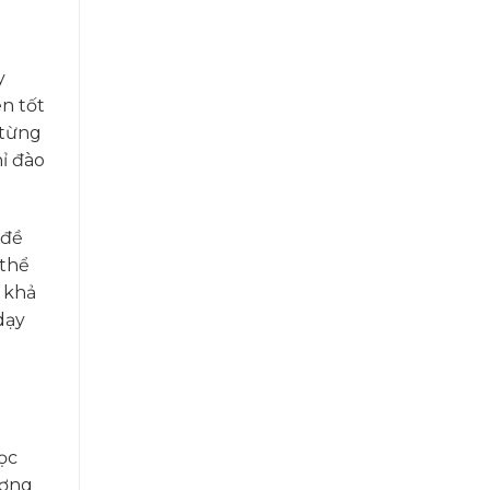
y
n tốt
 từng
ỉ đào
 đề
 thể
 khả
dạy
ọc
ương