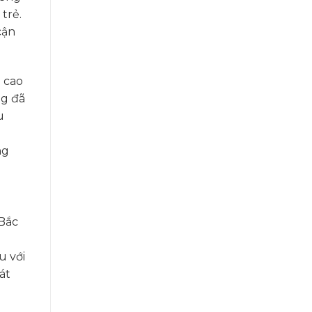
trẻ.
cận
 cao
ng đã
u
ng
 Bắc
u với
át