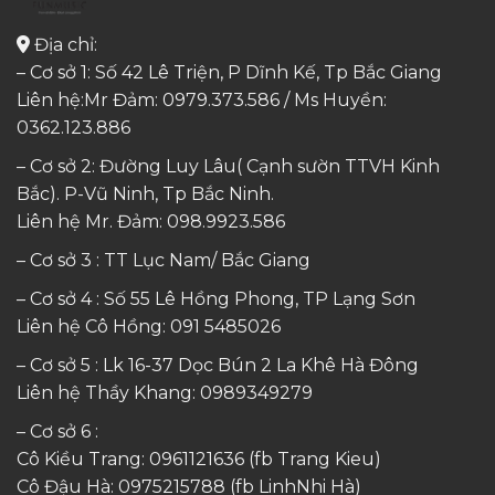
Địa chỉ:
– Cơ sở 1: Số 42 Lê Triện, P Dĩnh Kế, Tp Bắc Giang
Liên hệ:Mr Đảm: 0979.373.586 / Ms Huyền:
0362.123.886
– Cơ sở 2: Đường Luy Lâu( Cạnh sườn TTVH Kinh
Bắc). P-Vũ Ninh, Tp Bắc Ninh.
Liên hệ Mr. Đảm:
098.9923.586
– Cơ sở 3 : TT Lục Nam/ Bắc Giang
– Cơ sở 4 : Số 55 Lê Hồng Phong, TP Lạng Sơn
Liên hệ Cô Hồng:
091 5485026
– Cơ sở 5 : Lk 16-37 Dọc Bún 2 La Khê Hà Đông
Liên hệ Thầy Khang:
0989349279
– Cơ sở 6 :
Cô Kiều Trang:
0961121636
(fb Trang Kieu)
Cô Đậu Hà:
0975215788
(fb LinhNhi Hà)