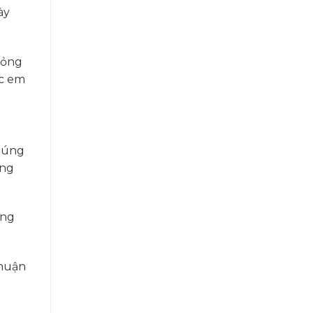
ày
hỏng
ác em
Chúng
óng
ăng
thuận