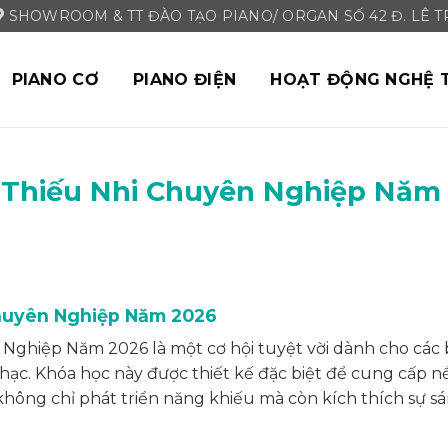
SHOWROOM & TT ĐÀO TẠO PIANO/ ORGAN SỐ 42 Đ. LÊ TRI
PIANO CƠ
PIANO ĐIỆN
HOẠT ĐỘNG NGHỆ 
 Thiếu Nhi Chuyên Nghiệp Năm
Chuyên Nghiệp Năm 2026
Nghiệp Năm 2026 là một cơ hội tuyệt vời dành cho các 
ạc. Khóa học này được thiết kế đặc biệt để cung cấp n
hông chỉ phát triển năng khiếu mà còn kích thích sự s