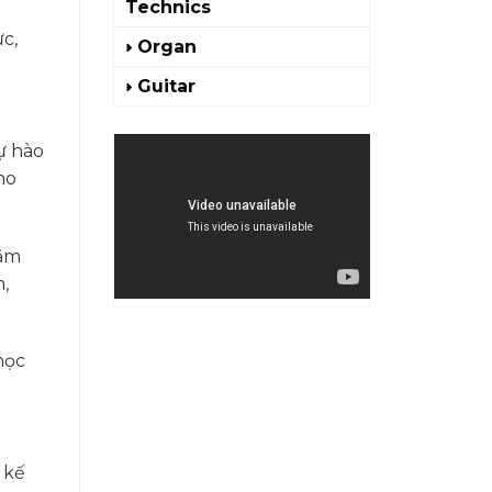
Technics
c,
Organ
Guitar
ự hào
no
năm
,
học
 kế