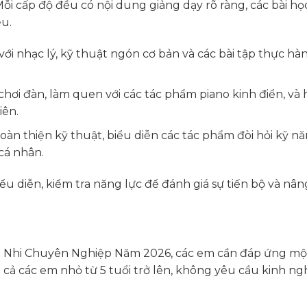
ỗi cấp độ đều có nội dung giảng dạy rõ ràng, các bài họ
u.
i nhạc lý, kỹ thuật ngón cơ bản và các bài tập thực hà
chơi đàn, làm quen với các tác phẩm piano kinh điển, và
iên.
oàn thiện kỹ thuật, biểu diễn các tác phẩm đòi hỏi kỹ n
cá nhân.
iểu diễn, kiểm tra năng lực để đánh giá sự tiến bộ và nân
u Nhi Chuyên Nghiệp Năm 2026, các em cần đáp ứng mộ
 cả các em nhỏ từ 5 tuổi trở lên, không yêu cầu kinh n