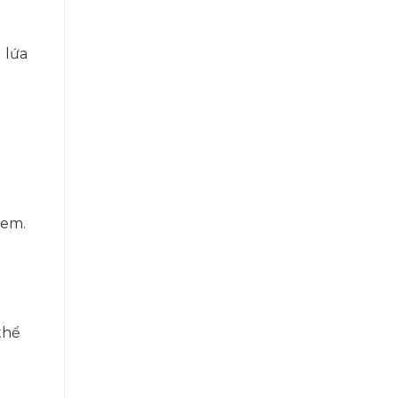
 lứa
 em.
thể