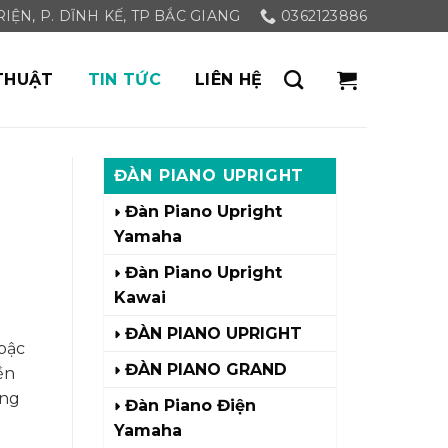
ỆN, P. DĨNH KẾ, TP BẮC GIANG
0362123886
THUẬT
TIN TỨC
LIÊN HỆ
ĐÀN PIANO UPRIGHT
Đàn Piano Upright
Yamaha
Đàn Piano Upright
Kawai
ĐÀN PIANO UPRIGHT
bậc
ĐÀN PIANO GRAND
ền
áng
Đàn Piano Điện
Yamaha