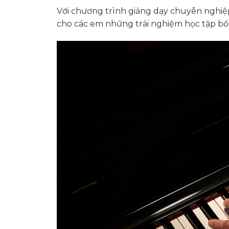
Với chương trình giảng dạy chuyên nghiệp
cho các em những trải nghiệm học tập bổ í