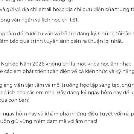
à gửi về địa chỉ email hoặc địa chỉ bưu điện của trung 
ng vấn ngắn và lịch học chi tiết.
g tâm để được tư vấn và hỗ trợ đăng ký. Chúng tôi sẵn 
m bảo quá trình tuyển sinh diễn ra thuận lợi nhất.
 Nghiệp Năm 2026 không chỉ là một khóa học âm nhạc
ể các em phát triển toàn diện về cả kiến thức và kỹ năng
 giảng viên tận tâm và môi trường học tập sáng tạo, chún
trị bổ ích cho các em nhỏ. Hãy đăng ký ngay hôm nay để 
của con bạn!
h ngay hôm nay và khám phá những điều tuyệt vời mà p
 luôn giữ vững niềm đam mê với âm nhạc!