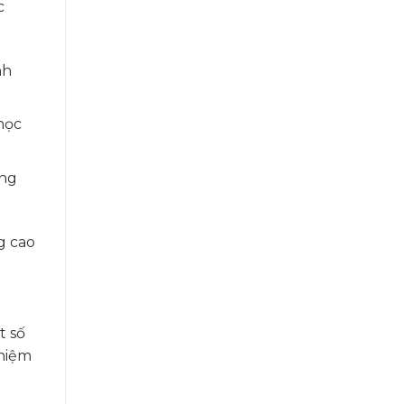
c
nh
 học
ăng
g cao
t số
ghiệm