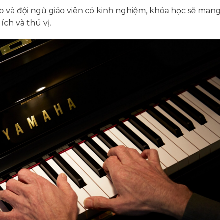
 và đội ngũ giáo viên có kinh nghiệm, khóa học sẽ mang 
ch và thú vị.