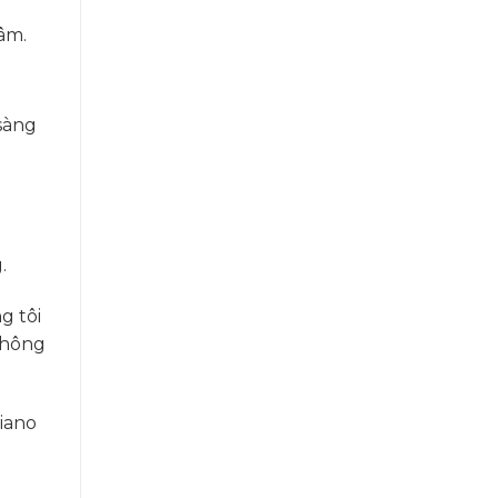
tâm.
sàng
.
g tôi
không
iano