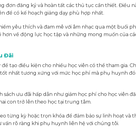
g đơn đăng ký và hoàn tất các thủ tục cần thiết. Điều n
iên để có kế hoạch giảng dạy phù hợp nhất.
 niềm yêu thích và đam mê với âm nhạc qua một buổi p
 rõ hơn về động lực học tập và những mong muốn của c
u Đãi
 để tạo điều kiện cho nhiều học viên có thể tham gia. 
c tốt nhất tương xứng với mức học phí mà phụ huynh đ
h sách ưu đãi hấp dẫn như giảm học phí cho học viên đ
hai con trở lên theo học tại trung tâm.
eo từng kỳ hoặc trọn khóa để đảm bảo sự linh hoạt và 
tư vấn rõ ràng khi phụ huynh liên hệ với chúng tôi.