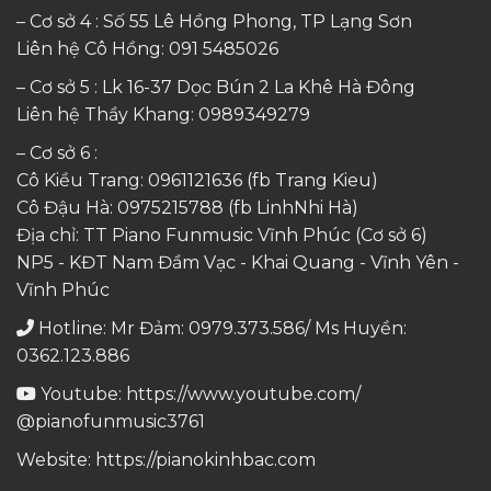
– Cơ sở 4 : Số 55 Lê Hồng Phong, TP Lạng Sơn
Liên hệ Cô Hồng:
091 5485026
– Cơ sở 5 : Lk 16-37 Dọc Bún 2 La Khê Hà Đông
Liên hệ Thầy Khang:
0989349279
– Cơ sở 6 :
Cô Kiều Trang:
0961121636
(fb Trang Kieu)
Cô Đậu Hà:
0975215788
(fb LinhNhi Hà)
Địa chỉ: TT Piano Funmusic Vĩnh Phúc (Cơ sở 6)
NP5 - KĐT Nam Đầm Vạc - Khai Quang - Vĩnh Yên -
Vĩnh Phúc
Hotline: Mr Đảm: 0979.373.586/ Ms Huyền:
0362.123.886
Youtube:
https://www.youtube.com/
@pianofunmusic3761
Website:
https://pianokinhbac.com