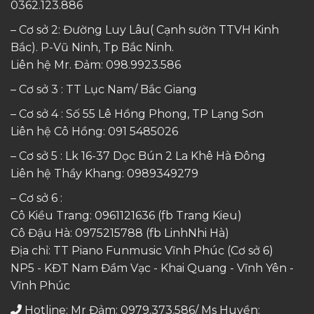
0362.123.886
– Cơ sở 2: Đường Luy Lâu( Cạnh sườn TTVH Kinh
Bắc). P-Vũ Ninh, Tp Bắc Ninh.
Liên hệ Mr. Đảm:
098.9923.586
– Cơ sở 3 : TT Lục Nam/ Bắc Giang
– Cơ sở 4 : Số 55 Lê Hồng Phong, TP Lạng Sơn
Liên hệ Cô Hồng:
091 5485026
– Cơ sở 5 : Lk 16-37 Dọc Bún 2 La Khê Hà Đông
Liên hệ Thầy Khang:
0989349279
– Cơ sở 6 :
Cô Kiều Trang:
0961121636
(fb Trang Kieu)
Cô Đậu Hà:
0975215788
(fb LinhNhi Hà)
Địa chỉ: TT Piano Funmusic Vĩnh Phúc (Cơ sở 6)
NP5 - KĐT Nam Đầm Vạc - Khai Quang - Vĩnh Yên -
Vĩnh Phúc
Hotline: Mr Đảm: 0979.373.586/ Ms Huyền: