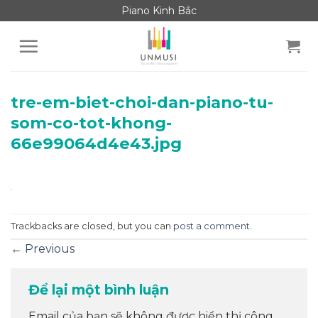
Skip
Piano Kinh Bắc
to
content
tre-em-biet-choi-dan-piano-tu-
som-co-tot-khong-
66e99064d4e43.jpg
Trackbacks are closed, but you can
post a comment
.
←
Previous
Để lại một bình luận
Email của bạn sẽ không được hiển thị công