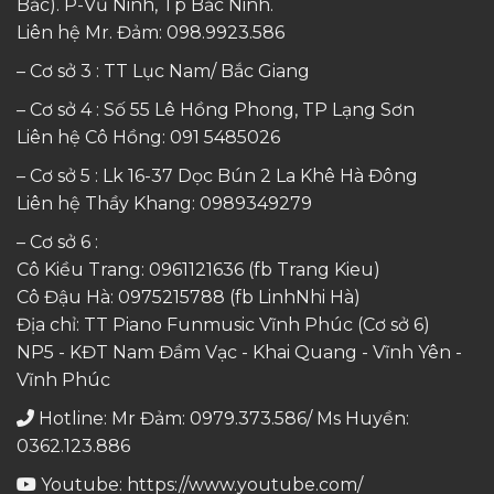
Bắc). P-Vũ Ninh, Tp Bắc Ninh.
Liên hệ Mr. Đảm:
098.9923.586
– Cơ sở 3 : TT Lục Nam/ Bắc Giang
– Cơ sở 4 : Số 55 Lê Hồng Phong, TP Lạng Sơn
Liên hệ Cô Hồng:
091 5485026
– Cơ sở 5 : Lk 16-37 Dọc Bún 2 La Khê Hà Đông
Liên hệ Thầy Khang:
0989349279
– Cơ sở 6 :
Cô Kiều Trang:
0961121636
(fb Trang Kieu)
Cô Đậu Hà:
0975215788
(fb LinhNhi Hà)
Địa chỉ: TT Piano Funmusic Vĩnh Phúc (Cơ sở 6)
NP5 - KĐT Nam Đầm Vạc - Khai Quang - Vĩnh Yên -
Vĩnh Phúc
Hotline: Mr Đảm: 0979.373.586/ Ms Huyền:
0362.123.886
Youtube:
https://www.youtube.com/