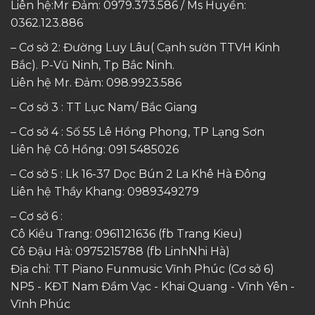
Liên hệ:Mr Đảm: 0979.373.586 / Ms Huyền:
0362.123.886
– Cơ sở 2: Đường Luy Lâu( Cạnh sườn TTVH Kinh
Bắc). P-Vũ Ninh, Tp Bắc Ninh.
Liên hệ Mr. Đảm:
098.9923.586
– Cơ sở 3 : TT Lục Nam/ Bắc Giang
– Cơ sở 4 : Số 55 Lê Hồng Phong, TP Lạng Sơn
Liên hệ Cô Hồng:
091 5485026
– Cơ sở 5 : Lk 16-37 Dọc Bún 2 La Khê Hà Đông
Liên hệ Thầy Khang:
0989349279
– Cơ sở 6 :
Cô Kiều Trang:
0961121636
(fb Trang Kieu)
Cô Đậu Hà:
0975215788
(fb LinhNhi Hà)
Địa chỉ: TT Piano Funmusic Vĩnh Phúc (Cơ sở 6)
NP5 - KĐT Nam Đầm Vạc - Khai Quang - Vĩnh Yên -
Vĩnh Phúc