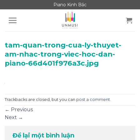
Skip
Piano Kinh Bắc
to
content
tam-quan-trong-cua-ly-thuyet-
am-nhac-trong-viec-hoc-dan-
piano-66d401f976a3c.jpg
Trackbacks are closed, but you can
post a comment
.
←
Previous
Next
→
Để lại một bình luận