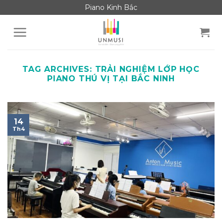
Skip
Piano Kinh Bắc
to
content
TAG ARCHIVES:
TRẢI NGHIỆM LỚP HỌC
PIANO THÚ VỊ TẠI BẮC NINH
14
Th4