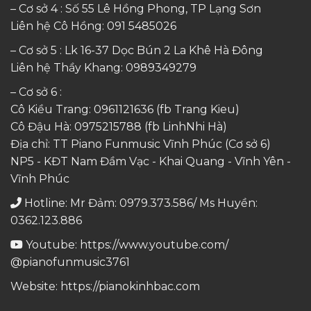
– Cơ sở 4 : Số 55 Lê Hồng Phong, TP Lạng Sơn
Liên hệ Cô Hồng:
091 5485026
– Cơ sở 5 : Lk 16-37 Dọc Bún 2 La Khê Hà Đông
Liên hệ Thầy Khang:
0989349279
– Cơ sở 6 :
Cô Kiều Trang:
0961121636
(fb Trang Kieu)
Cô Đậu Hà:
0975215788
(fb LinhNhi Hà)
Địa chỉ: TT Piano Funmusic Vĩnh Phúc (Cơ sở 6)
NP5 - KĐT Nam Đầm Vạc - Khai Quang - Vĩnh Yên -
Vĩnh Phúc
Hotline: Mr Đảm: 0979.373.586/ Ms Huyền:
0362.123.886
Youtube:
https://www.youtube.com/
@pianofunmusic3761
Website:
https://pianokinhbac.com