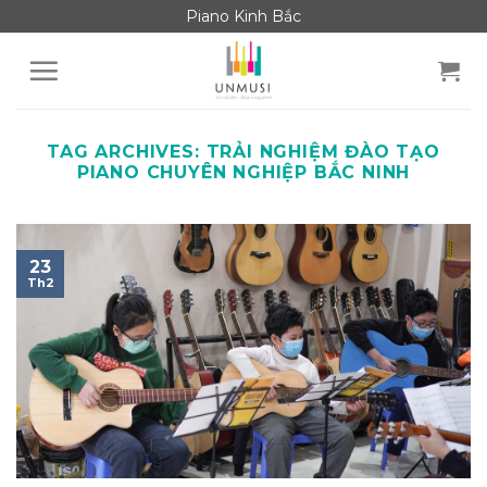
Skip
Piano Kinh Bắc
to
content
TAG ARCHIVES:
TRẢI NGHIỆM ĐÀO TẠO
PIANO CHUYÊN NGHIỆP BẮC NINH
23
Th2