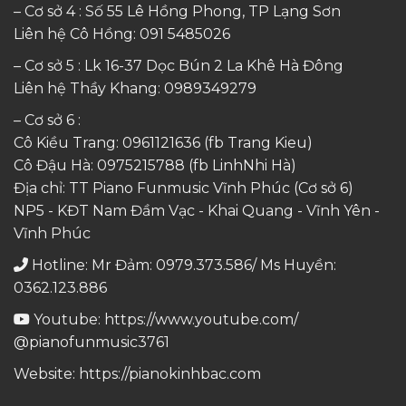
– Cơ sở 4 : Số 55 Lê Hồng Phong, TP Lạng Sơn
Liên hệ Cô Hồng:
091 5485026
– Cơ sở 5 : Lk 16-37 Dọc Bún 2 La Khê Hà Đông
Liên hệ Thầy Khang:
0989349279
– Cơ sở 6 :
Cô Kiều Trang:
0961121636
(fb Trang Kieu)
Cô Đậu Hà:
0975215788
(fb LinhNhi Hà)
Địa chỉ: TT Piano Funmusic Vĩnh Phúc (Cơ sở 6)
NP5 - KĐT Nam Đầm Vạc - Khai Quang - Vĩnh Yên -
Vĩnh Phúc
Hotline: Mr Đảm: 0979.373.586/ Ms Huyền:
0362.123.886
Youtube:
https://www.youtube.com/
@pianofunmusic3761
Website:
https://pianokinhbac.com