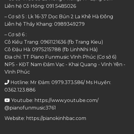
Liên hệ Cô Hồng:
091 5485026
– Cơ sở 5 : Lk 16-37 Dọc Bún 2 La Khê Hà Đông
Liên hệ Thầy Khang:
0989349279
– Cơ sở 6 :
Cô Kiều Trang:
0961121636
(fb Trang Kieu)
Cô Đậu Hà:
0975215788
(fb LinhNhi Hà)
Địa chỉ: TT Piano Funmusic Vĩnh Phúc (Cơ sở 6)
NP5 - KĐT Nam Đầm Vạc - Khai Quang - Vĩnh Yên -
Vĩnh Phúc
Hotline: Mr Đảm: 0979.373.586/ Ms Huyền:
0362.123.886
Youtube:
https://www.youtube.com/
@pianofunmusic3761
Website:
https://pianokinhbac.com