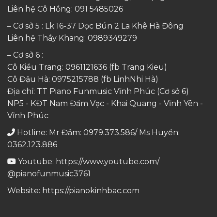
Liên hệ Cô Hồng:
091 5485026
– Cơ sở 5 : Lk 16-37 Dọc Bún 2 La Khê Hà Đông
Liên hệ Thầy Khang:
0989349279
– Cơ sở 6 :
Cô Kiều Trang:
0961121636
(fb Trang Kieu)
Cô Đậu Hà:
0975215788
(fb LinhNhi Hà)
Địa chỉ: TT Piano Funmusic Vĩnh Phúc (Cơ sở 6)
NP5 - KĐT Nam Đầm Vạc - Khai Quang - Vĩnh Yên -
Vĩnh Phúc
Hotline: Mr Đảm: 0979.373.586/ Ms Huyền:
0362.123.886
Youtube:
https://www.youtube.com/
@pianofunmusic3761
Website:
https://pianokinhbac.com