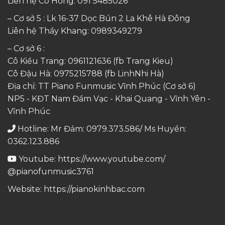
Liên hệ Cô Hồng:
091 5485026
– Cơ sở 5 : Lk 16-37 Dọc Bún 2 La Khê Hà Đông
Liên hệ Thầy Khang:
0989349279
– Cơ sở 6 :
Cô Kiều Trang:
0961121636
(fb Trang Kieu)
Cô Đậu Hà:
0975215788
(fb LinhNhi Hà)
Địa chỉ: TT Piano Funmusic Vĩnh Phúc (Cơ sở 6)
NP5 - KĐT Nam Đầm Vạc - Khai Quang - Vĩnh Yên -
Vĩnh Phúc
Hotline: Mr Đảm: 0979.373.586/ Ms Huyền:
0362.123.886
Youtube:
https://www.youtube.com/
@pianofunmusic3761
Website:
https://pianokinhbac.com