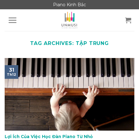
Skip
Piano Kinh Bắc
to
content
TAG ARCHIVES:
TẬP TRUNG
31
Th12
Lợi Ích Của Việc Học Đàn Piano Từ Nhỏ