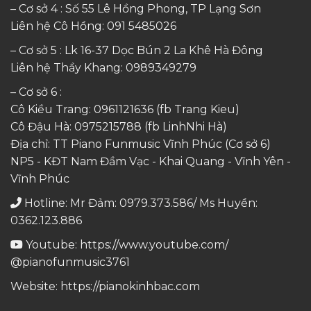
– Cơ sở 4 : Số 55 Lê Hồng Phong, TP Lạng Sơn
Liên hệ Cô Hồng:
091 5485026
– Cơ sở 5 : Lk 16-37 Dọc Bún 2 La Khê Hà Đông
Liên hệ Thầy Khang:
0989349279
– Cơ sở 6 :
Cô Kiều Trang:
0961121636
(fb Trang Kieu)
Cô Đậu Hà:
0975215788
(fb LinhNhi Hà)
Địa chỉ: TT Piano Funmusic Vĩnh Phúc (Cơ sở 6)
NP5 - KĐT Nam Đầm Vạc - Khai Quang - Vĩnh Yên -
Vĩnh Phúc
Hotline: Mr Đảm: 0979.373.586/ Ms Huyền:
0362.123.886
Youtube:
https://www.youtube.com/
@pianofunmusic3761
Website:
https://pianokinhbac.com