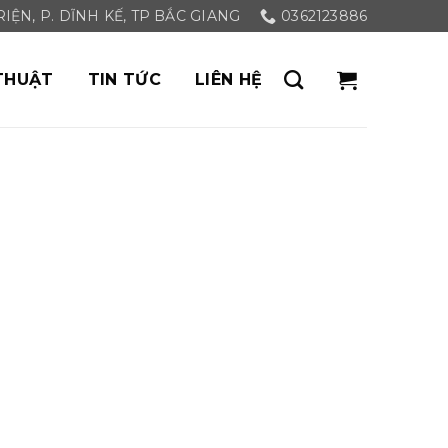
ỆN, P. DĨNH KẾ, TP BẮC GIANG
0362123886
THUẬT
TIN TỨC
LIÊN HỆ