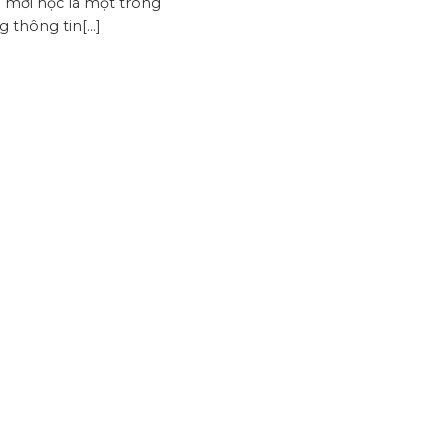
 mới học là một trong
 thông tin[...]