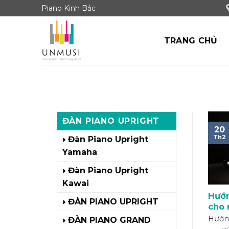
Skip
Piano Kinh Bắc
to
content
TRANG CHỦ
ĐÀN PIANO UPRIGHT
20
Th2
Đàn Piano Upright
Yamaha
Đàn Piano Upright
Kawai
Hướn
ĐÀN PIANO UPRIGHT
cho 
Hướn
ĐÀN PIANO GRAND