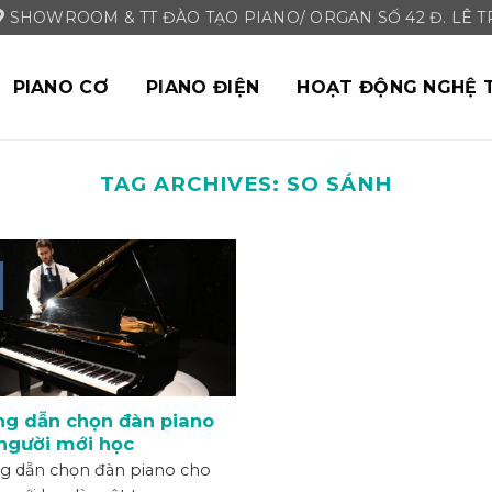
SHOWROOM & TT ĐÀO TẠO PIANO/ ORGAN SỐ 42 Đ. LÊ TRI
PIANO CƠ
PIANO ĐIỆN
HOẠT ĐỘNG NGHỆ 
TAG ARCHIVES:
SO SÁNH
g dẫn chọn đàn piano
người mới học
g dẫn chọn đàn piano cho