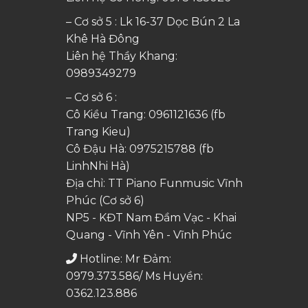
– Cơ sở 5 : Lk 16-37 Dọc Bún 2 La
Khê Hà Đông
Liên hệ Thầy Khang:
0989349279
– Cơ sở 6 :
Cô Kiều Trang:
0961121636
(fb
Trang Kieu)
Cô Đậu Hà:
0975215788
(fb
LinhNhi Hà)
Địa chỉ: TT Piano Funmusic Vĩnh
Phúc (Cơ sở 6)
NP5 - KĐT Nam Đầm Vạc - Khai
Quang - Vĩnh Yên - Vĩnh Phúc
Hotline: Mr Đảm:
0979.373.586/ Ms Huyền:
0362.123.886