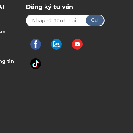
ÃI
Đăng ký tư vấn
oàn
ng tin