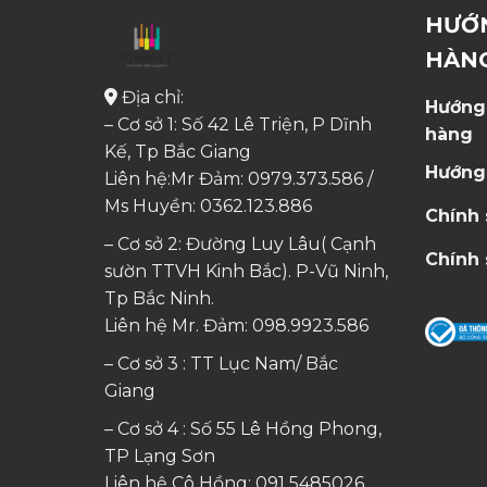
HƯỚ
HÀN
Địa chỉ:
Hướng
– Cơ sở 1: Số 42 Lê Triện, P Dĩnh
hàng
Kế, Tp Bắc Giang
Hướng
Liên hệ:Mr Đảm: 0979.373.586 /
Ms Huyền:
0362.123.886
Chính
– Cơ sở 2: Đường Luy Lâu( Cạnh
Chính 
sườn TTVH Kinh Bắc). P-Vũ Ninh,
Tp Bắc Ninh.
Liên hệ Mr. Đảm:
098.9923.586
– Cơ sở 3 : TT Lục Nam/ Bắc
Giang
– Cơ sở 4 : Số 55 Lê Hồng Phong,
TP Lạng Sơn
Liên hệ Cô Hồng:
091 5485026