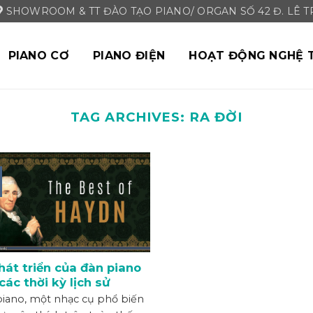
SHOWROOM & TT ĐÀO TẠO PIANO/ ORGAN SỐ 42 Đ. LÊ TRI
PIANO CƠ
PIANO ĐIỆN
HOẠT ĐỘNG NGHỆ 
TAG ARCHIVES:
RA ĐỜI
hát triển của đàn piano
các thời kỳ lịch sử
iano, một nhạc cụ phổ biến