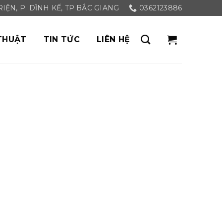
ỆN, P. DĨNH KẾ, TP BẮC GIANG
0362123886
THUẬT
TIN TỨC
LIÊN HỆ