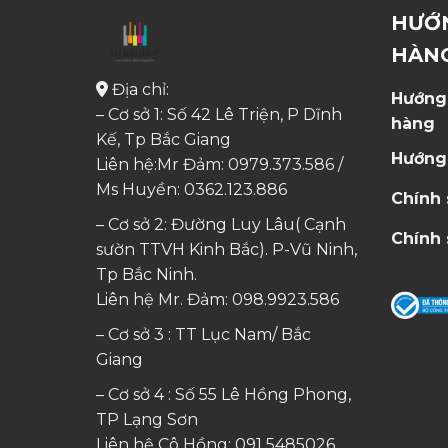
HƯỚ
HÀN
Địa chỉ:
Hướng
– Cơ sở 1: Số 42 Lê Triện, P Dĩnh
hàng
Kế, Tp Bắc Giang
Hướng
Liên hệ:Mr Đảm: 0979.373.586 /
Ms Huyền:
0362.123.886
Chính
– Cơ sở 2: Đường Luy Lâu( Cạnh
Chính 
sườn TTVH Kinh Bắc). P-Vũ Ninh,
Tp Bắc Ninh.
Liên hệ Mr. Đảm:
098.9923.586
– Cơ sở 3 : TT Lục Nam/ Bắc
Giang
– Cơ sở 4 : Số 55 Lê Hồng Phong,
TP Lạng Sơn
Liên hệ Cô Hồng:
091 5485026