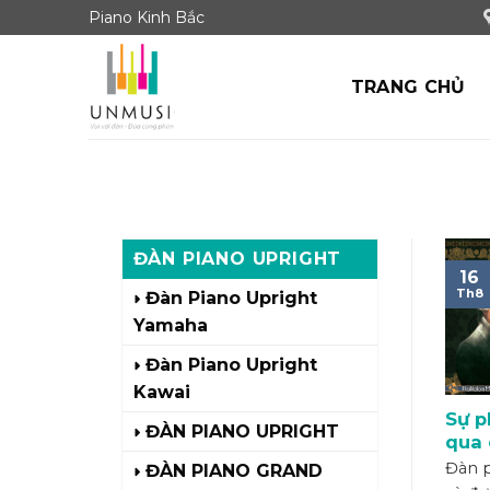
Skip
Piano Kinh Bắc
to
content
TRANG CHỦ
ĐÀN PIANO UPRIGHT
16
Th8
Đàn Piano Upright
Yamaha
Đàn Piano Upright
Kawai
Sự p
ĐÀN PIANO UPRIGHT
qua 
Đàn p
ĐÀN PIANO GRAND