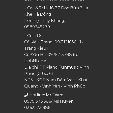
– Cơ sở 5 : Lk 16-37 Dọc Bún 2 La
Khê Hà Đông
Liên hệ Thầy Khang:
0989349279
– Cơ sở 6 :
Cô Kiều Trang:
0961121636
(fb
Trang Kieu)
Cô Đậu Hà:
0975215788
(fb
LinhNhi Hà)
Địa chỉ: TT Piano Funmusic Vĩnh
Phúc (Cơ sở 6)
NP5 - KĐT Nam Đầm Vạc - Khai
Quang - Vĩnh Yên - Vĩnh Phúc
Hotline: Mr Đảm:
0979.373.586/ Ms Huyền:
0362.123.886