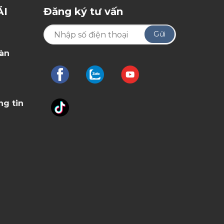
ÃI
Đăng ký tư vấn
oàn
ng tin