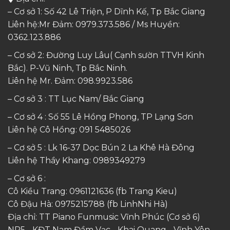
– Cơ sở 1: Số 42 Lê Triện, P Dĩnh Kế, Tp Bắc Giang
Liên hệ:Mr Đảm: 0979.373.586 / Ms Huyền:
0362.123.886
– Cơ sở 2: Đường Luy Lâu( Cạnh sườn TTVH Kinh
Bắc). P-Vũ Ninh, Tp Bắc Ninh.
Liên hệ Mr. Đảm:
098.9923.586
– Cơ sở 3 : TT Lục Nam/ Bắc Giang
– Cơ sở 4 : Số 55 Lê Hồng Phong, TP Lạng Sơn
Liên hệ Cô Hồng:
091 5485026
– Cơ sở 5 : Lk 16-37 Dọc Bún 2 La Khê Hà Đông
Liên hệ Thầy Khang:
0989349279
– Cơ sở 6 :
Cô Kiều Trang:
0961121636
(fb Trang Kieu)
Cô Đậu Hà:
0975215788
(fb LinhNhi Hà)
Địa chỉ: TT Piano Funmusic Vĩnh Phúc (Cơ sở 6)
NP5 - KĐT Nam Đầm Vạc - Khai Quang - Vĩnh Yên -