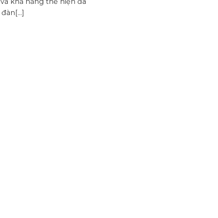
và khả năng thể hiện đa
đàn[...]