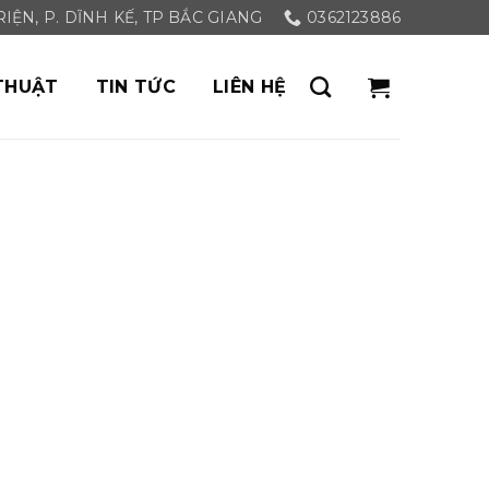
ỆN, P. DĨNH KẾ, TP BẮC GIANG
0362123886
THUẬT
TIN TỨC
LIÊN HỆ