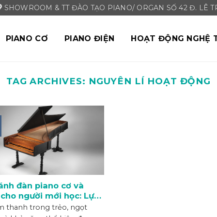
SHOWROOM & TT ĐÀO TẠO PIANO/ ORGAN SỐ 42 Đ. LÊ TRI
PIANO CƠ
PIANO ĐIỆN
HOẠT ĐỘNG NGHỆ 
TAG ARCHIVES:
NGUYÊN LÍ HOẠT ĐỘNG
ánh đàn piano cơ và
 cho người mới học: Lựa
 tốt nhất cho bạn!
m thanh trong trẻo, ngọt