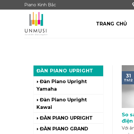
Skip
Piano Kinh Bắc
to
content
TRANG CHỦ
ĐÀN PIANO UPRIGHT
31
Th12
Đàn Piano Upright
Yamaha
Đàn Piano Upright
Kawai
So s
ĐÀN PIANO UPRIGHT
điện
chọn
Với â
ĐÀN PIANO GRAND