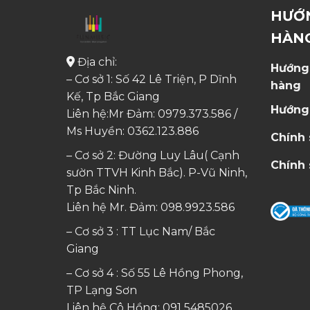
HƯỚ
HÀN
Địa chỉ:
Hướng
– Cơ sở 1: Số 42 Lê Triện, P Dĩnh
hàng
Kế, Tp Bắc Giang
Hướng
Liên hệ:Mr Đảm: 0979.373.586 /
Ms Huyền:
0362.123.886
Chính
– Cơ sở 2: Đường Luy Lâu( Cạnh
Chính 
sườn TTVH Kinh Bắc). P-Vũ Ninh,
Tp Bắc Ninh.
Liên hệ Mr. Đảm:
098.9923.586
– Cơ sở 3 : TT Lục Nam/ Bắc
Giang
– Cơ sở 4 : Số 55 Lê Hồng Phong,
TP Lạng Sơn
Liên hệ Cô Hồng:
091 5485026