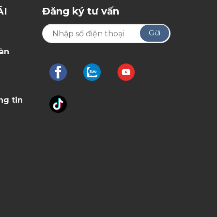
ÃI
Đăng ký tư vấn
oàn
ng tin