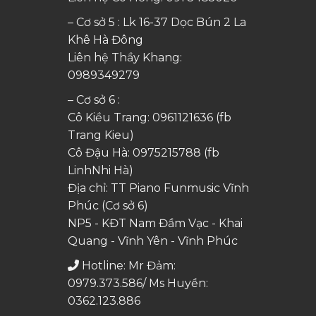
– Cơ sở 5 : Lk 16-37 Dọc Bún 2 La
Khê Hà Đông
Liên hệ Thầy Khang:
0989349279
– Cơ sở 6 :
Cô Kiều Trang:
0961121636
(fb
Trang Kieu)
Cô Đậu Hà:
0975215788
(fb
LinhNhi Hà)
Địa chỉ: TT Piano Funmusic Vĩnh
Phúc (Cơ sở 6)
NP5 - KĐT Nam Đầm Vạc - Khai
Quang - Vĩnh Yên - Vĩnh Phúc
Hotline: Mr Đảm:
0979.373.586/ Ms Huyền:
0362.123.886