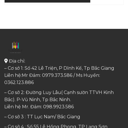
Địa chỉ:
– Cơ sở 1: Số 42 Lê Triện, P Dĩnh Kế, Tp Bắc Giang
Liên hệ:Mr Đảm: 0979.373.586 / Ms Huyền:
0362.123.886
– Cơ sở 2: Đường Luy Lâu( Cạnh sườn TTVH Kinh
Bắc). P-Vũ Ninh, Tp Bắc Ninh.
Liên hệ Mr. Đảm:
098.9923.586
– Cơ sở 3 : TT Lục Nam/ Bắc Giang
– Cơ sở 4 : Số 55 Lê Hồng Phong, TP Lạng Sơn