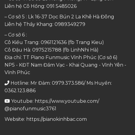
Liên hệ Cô Hồng:
091 5485026
– Cơ sở 5 : Lk 16-37 Dọc Bún 2 La Khê Hà Đông
Liên hệ Thầy Khang:
0989349279
– Cơ sở 6 :
Cô Kiều Trang:
0961121636
(fb Trang Kieu)
Cô Đậu Hà:
0975215788
(fb LinhNhi Hà)
Địa chỉ: TT Piano Funmusic Vĩnh Phúc (Cơ sở 6)
NP5 - KĐT Nam Đầm Vạc - Khai Quang - Vĩnh Yên -
Vĩnh Phúc
Hotline: Mr Đảm: 0979.373.586/ Ms Huyền:
0362.123.886
Youtube:
https://www.youtube.com/
@pianofunmusic3761
Website:
https://pianokinhbac.com