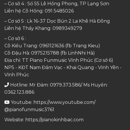
– Cơ sở 4 : Số 55 Lê Hồng Phong, TP Lạng Sơn
Liên hệ Cô Hồng:
091 5485026
– Cơ sở 5 : Lk 16-37 Dọc Bún 2 La Khê Hà Đông
Liên hệ Thầy Khang:
0989349279
– Cơ sở 6 :
Cô Kiều Trang:
0961121636
(fb Trang Kieu)
Cô Đậu Hà:
0975215788
(fb LinhNhi Hà)
Địa chỉ: TT Piano Funmusic Vĩnh Phúc (Cơ sở 6)
NP5 - KĐT Nam Đầm Vạc - Khai Quang - Vĩnh Yên -
Vĩnh Phúc
Hotline: Mr Đảm: 0979.373.586/ Ms Huyền:
0362.123.886
Youtube:
https://www.youtube.com/
@pianofunmusic3761
Website:
https://pianokinhbac.com