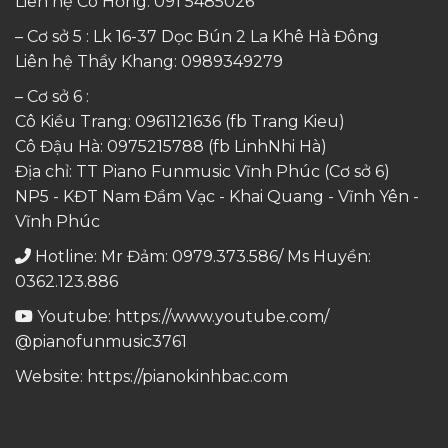
Liên hệ Cô Hồng:
091 5485026
– Cơ sở 5 : Lk 16-37 Dọc Bún 2 La Khê Hà Đông
Liên hệ Thầy Khang:
0989349279
– Cơ sở 6 :
Cô Kiều Trang:
0961121636
(fb Trang Kieu)
Cô Đậu Hà:
0975215788
(fb LinhNhi Hà)
Địa chỉ: TT Piano Funmusic Vĩnh Phúc (Cơ sở 6)
NP5 - KĐT Nam Đầm Vạc - Khai Quang - Vĩnh Yên -
Vĩnh Phúc
Hotline: Mr Đảm: 0979.373.586/ Ms Huyền:
0362.123.886
Youtube:
https://www.youtube.com/
@pianofunmusic3761
Website:
https://pianokinhbac.com