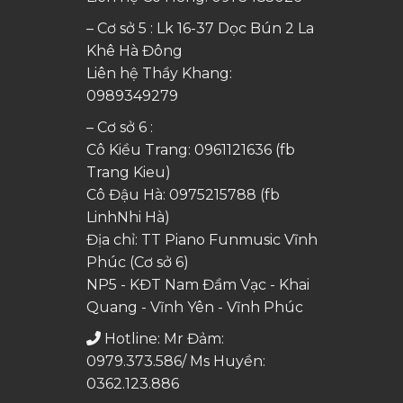
– Cơ sở 5 : Lk 16-37 Dọc Bún 2 La
Khê Hà Đông
Liên hệ Thầy Khang:
0989349279
– Cơ sở 6 :
Cô Kiều Trang:
0961121636
(fb
Trang Kieu)
Cô Đậu Hà:
0975215788
(fb
LinhNhi Hà)
Địa chỉ: TT Piano Funmusic Vĩnh
Phúc (Cơ sở 6)
NP5 - KĐT Nam Đầm Vạc - Khai
Quang - Vĩnh Yên - Vĩnh Phúc
Hotline: Mr Đảm:
0979.373.586/ Ms Huyền:
0362.123.886