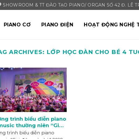
SHOWROOM & TT ĐÀO TẠO PIANO/ ORGAN SỐ 42 Đ. LÊ TRI
PIANO CƠ
PIANO ĐIỆN
HOẠT ĐỘNG NGHỆ 
AG ARCHIVES:
LỚP HỌC ĐÀN CHO BÉ 4 TU
ng trình biểu diễn piano
usic thường niên “Giai
 mùa hè” 2019
g trình biểu diễn piano