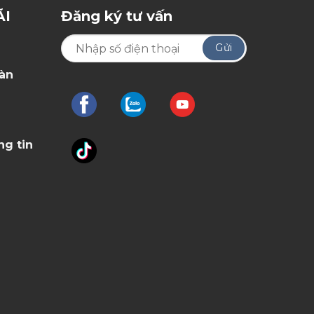
ÃI
Đăng ký tư vấn
oàn
ng tin