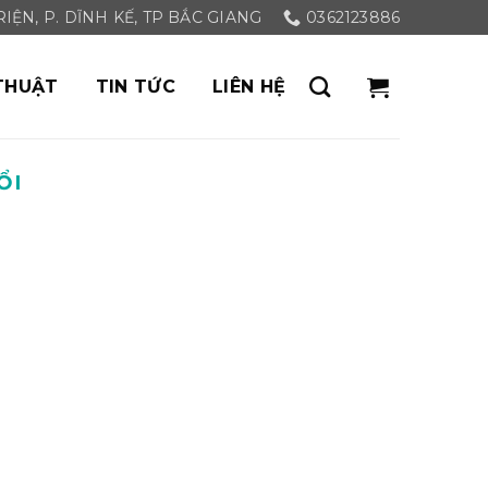
ỆN, P. DĨNH KẾ, TP BẮC GIANG
0362123886
THUẬT
TIN TỨC
LIÊN HỆ
ỔI