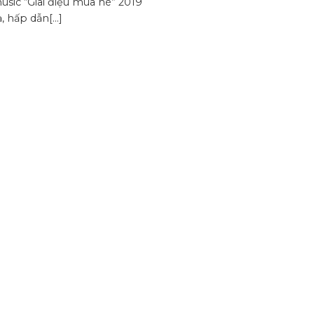
sic “Giai điệu mùa hè” 2019
, hấp dẫn[...]