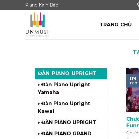
Skip
Piano Kinh Bắc
to
content
TRANG CHỦ
T
ĐÀN PIANO UPRIGHT
09
Th7
Đàn Piano Upright
Yamaha
Đàn Piano Upright
Kawai
Chươ
ĐÀN PIANO UPRIGHT
Funm
điệu
Chươn
ĐÀN PIANO GRAND