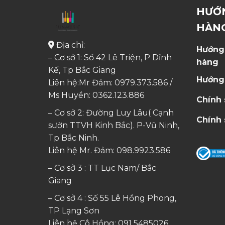
HƯỚ
HÀN
Địa chỉ:
Hướng
– Cơ sở 1: Số 42 Lê Triện, P Dĩnh
hàng
Kế, Tp Bắc Giang
Hướng
Liên hệ:Mr Đảm: 0979.373.586 /
Ms Huyền:
0362.123.886
Chính
– Cơ sở 2: Đường Luy Lâu( Cạnh
Chính 
sườn TTVH Kinh Bắc). P-Vũ Ninh,
Tp Bắc Ninh.
Liên hệ Mr. Đảm:
098.9923.586
– Cơ sở 3 : TT Lục Nam/ Bắc
Giang
– Cơ sở 4 : Số 55 Lê Hồng Phong,
TP Lạng Sơn
Liên hệ Cô Hồng:
091 5485026