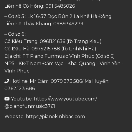
Liên hệ Cô Hồng:
091 5485026
– Cơ sở 5 : Lk 16-37 Dọc Bún 2 La Khê Hà Đông
Liên hệ Thầy Khang:
0989349279
– Cơ sở 6 :
Cô Kiều Trang:
0961121636
(fb Trang Kieu)
Cô Đậu Hà:
0975215788
(fb LinhNhi Hà)
Địa chỉ: TT Piano Funmusic Vĩnh Phúc (Cơ sở 6)
NP5 - KĐT Nam Đầm Vạc - Khai Quang - Vĩnh Yên -
Vĩnh Phúc
Hotline: Mr Đảm: 0979.373.586/ Ms Huyền:
0362.123.886
Youtube:
https://www.youtube.com/
@pianofunmusic3761
Website:
https://pianokinhbac.com