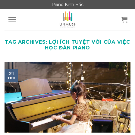
Skip
Piano Kinh Bắc
to
content
TAG ARCHIVES:
LỢI ÍCH TUYỆT VỜI CỦA VIỆC
HỌC ĐÀN PIANO
21
Th11