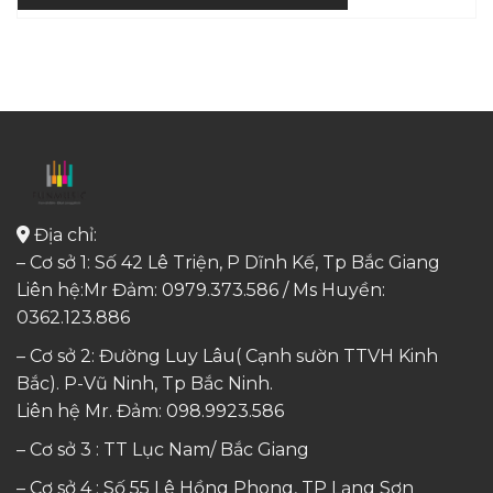
Địa chỉ:
– Cơ sở 1: Số 42 Lê Triện, P Dĩnh Kế, Tp Bắc Giang
Liên hệ:Mr Đảm: 0979.373.586 / Ms Huyền:
0362.123.886
– Cơ sở 2: Đường Luy Lâu( Cạnh sườn TTVH Kinh
Bắc). P-Vũ Ninh, Tp Bắc Ninh.
Liên hệ Mr. Đảm:
098.9923.586
– Cơ sở 3 : TT Lục Nam/ Bắc Giang
– Cơ sở 4 : Số 55 Lê Hồng Phong, TP Lạng Sơn