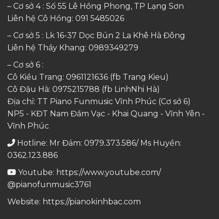
– Cơ sở 4 : Số 55 Lê Hồng Phong, TP Lạng Sơn
Liên hệ Cô Hồng:
091 5485026
– Cơ sở 5 : Lk 16-37 Dọc Bún 2 La Khê Hà Đông
Liên hệ Thầy Khang:
0989349279
– Cơ sở 6 :
Cô Kiều Trang:
0961121636
(fb Trang Kieu)
Cô Đậu Hà:
0975215788
(fb LinhNhi Hà)
Địa chỉ: TT Piano Funmusic Vĩnh Phúc (Cơ sở 6)
NP5 - KĐT Nam Đầm Vạc - Khai Quang - Vĩnh Yên -
Vĩnh Phúc
Hotline: Mr Đảm: 0979.373.586/ Ms Huyền:
0362.123.886
Youtube:
https://www.youtube.com/
@pianofunmusic3761
Website:
https://pianokinhbac.com