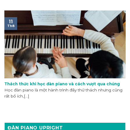
11
Th8
Thách thức khi học đàn piano và cách vượt qua chúng
Học đàn piano là một hành trình đầy thử thách nhưng cũng
rất bổ ích,[...]
ĐÀN PIANO UPRIGHT