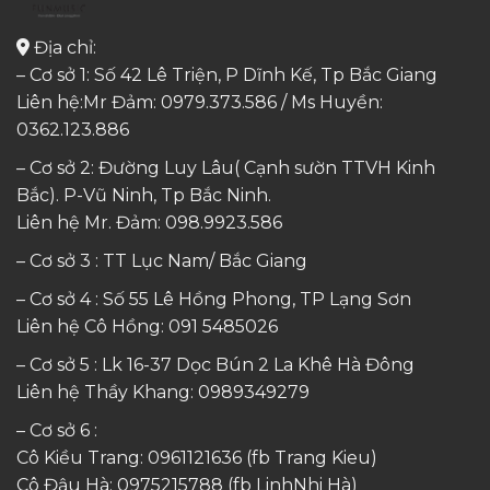
Địa chỉ:
– Cơ sở 1: Số 42 Lê Triện, P Dĩnh Kế, Tp Bắc Giang
Liên hệ:Mr Đảm: 0979.373.586 / Ms Huyền:
0362.123.886
– Cơ sở 2: Đường Luy Lâu( Cạnh sườn TTVH Kinh
Bắc). P-Vũ Ninh, Tp Bắc Ninh.
Liên hệ Mr. Đảm:
098.9923.586
– Cơ sở 3 : TT Lục Nam/ Bắc Giang
– Cơ sở 4 : Số 55 Lê Hồng Phong, TP Lạng Sơn
Liên hệ Cô Hồng:
091 5485026
– Cơ sở 5 : Lk 16-37 Dọc Bún 2 La Khê Hà Đông
Liên hệ Thầy Khang:
0989349279
– Cơ sở 6 :
Cô Kiều Trang:
0961121636
(fb Trang Kieu)
Cô Đậu Hà:
0975215788
(fb LinhNhi Hà)