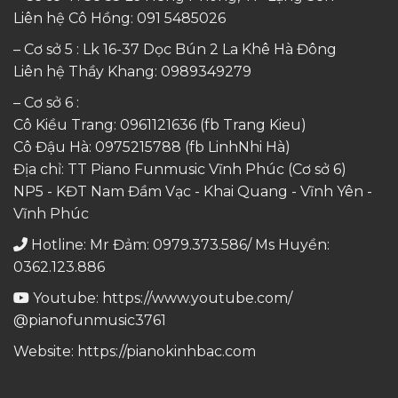
Liên hệ Cô Hồng:
091 5485026
– Cơ sở 5 : Lk 16-37 Dọc Bún 2 La Khê Hà Đông
Liên hệ Thầy Khang:
0989349279
– Cơ sở 6 :
Cô Kiều Trang:
0961121636
(fb Trang Kieu)
Cô Đậu Hà:
0975215788
(fb LinhNhi Hà)
Địa chỉ: TT Piano Funmusic Vĩnh Phúc (Cơ sở 6)
NP5 - KĐT Nam Đầm Vạc - Khai Quang - Vĩnh Yên -
Vĩnh Phúc
Hotline: Mr Đảm: 0979.373.586/ Ms Huyền:
0362.123.886
Youtube:
https://www.youtube.com/
@pianofunmusic3761
Website:
https://pianokinhbac.com