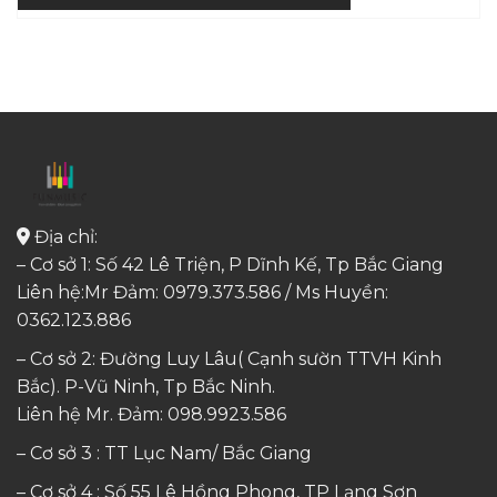
Địa chỉ:
– Cơ sở 1: Số 42 Lê Triện, P Dĩnh Kế, Tp Bắc Giang
Liên hệ:Mr Đảm: 0979.373.586 / Ms Huyền:
0362.123.886
– Cơ sở 2: Đường Luy Lâu( Cạnh sườn TTVH Kinh
Bắc). P-Vũ Ninh, Tp Bắc Ninh.
Liên hệ Mr. Đảm:
098.9923.586
– Cơ sở 3 : TT Lục Nam/ Bắc Giang
– Cơ sở 4 : Số 55 Lê Hồng Phong, TP Lạng Sơn