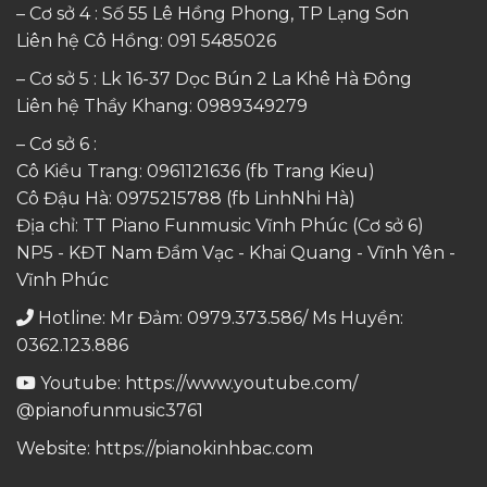
– Cơ sở 4 : Số 55 Lê Hồng Phong, TP Lạng Sơn
Liên hệ Cô Hồng:
091 5485026
– Cơ sở 5 : Lk 16-37 Dọc Bún 2 La Khê Hà Đông
Liên hệ Thầy Khang:
0989349279
– Cơ sở 6 :
Cô Kiều Trang:
0961121636
(fb Trang Kieu)
Cô Đậu Hà:
0975215788
(fb LinhNhi Hà)
Địa chỉ: TT Piano Funmusic Vĩnh Phúc (Cơ sở 6)
NP5 - KĐT Nam Đầm Vạc - Khai Quang - Vĩnh Yên -
Vĩnh Phúc
Hotline: Mr Đảm: 0979.373.586/ Ms Huyền:
0362.123.886
Youtube:
https://www.youtube.com/
@pianofunmusic3761
Website:
https://pianokinhbac.com