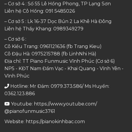
– Cơ sở 4 : Số 55 Lê Hồng Phong, TP Lạng Sơn
Liên hệ Cô Hồng:
091 5485026
– Cơ sở 5 : Lk 16-37 Dọc Bún 2 La Khê Hà Đông
Liên hệ Thầy Khang:
0989349279
– Cơ sở 6 :
Cô Kiều Trang:
0961121636
(fb Trang Kieu)
Cô Đậu Hà:
0975215788
(fb LinhNhi Hà)
Địa chỉ: TT Piano Funmusic Vĩnh Phúc (Cơ sở 6)
NP5 - KĐT Nam Đầm Vạc - Khai Quang - Vĩnh Yên -
Vĩnh Phúc
Hotline: Mr Đảm: 0979.373.586/ Ms Huyền:
0362.123.886
Youtube:
https://www.youtube.com/
@pianofunmusic3761
Website:
https://pianokinhbac.com