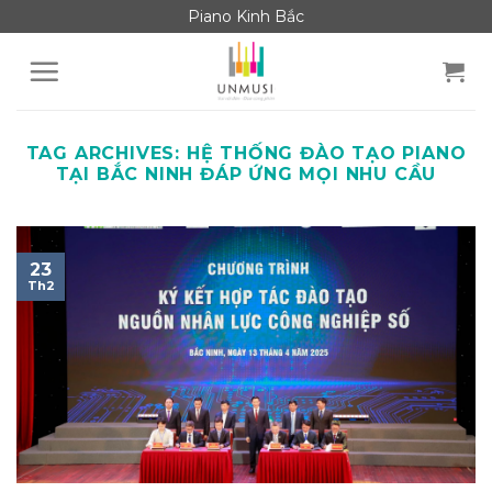
Skip
Piano Kinh Bắc
to
content
TAG ARCHIVES:
HỆ THỐNG ĐÀO TẠO PIANO
TẠI BẮC NINH ĐÁP ỨNG MỌI NHU CẦU
23
Th2