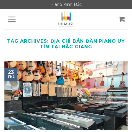
Skip
Piano Kinh Bắc
to
content
TAG ARCHIVES:
ĐỊA CHỈ BÁN ĐÀN PIANO UY
TÍN TẠI BẮC GIANG
23
Th2