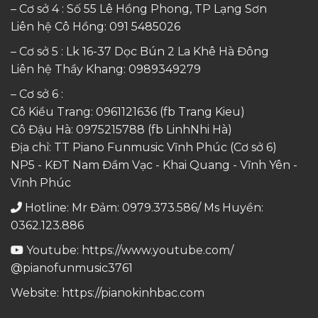
– Cơ sở 4 : Số 55 Lê Hồng Phong, TP Lạng Sơn
Liên hệ Cô Hồng:
091 5485026
– Cơ sở 5 : Lk 16-37 Dọc Bún 2 La Khê Hà Đông
Liên hệ Thầy Khang:
0989349279
– Cơ sở 6 :
Cô Kiều Trang:
0961121636
(fb Trang Kieu)
Cô Đậu Hà:
0975215788
(fb LinhNhi Hà)
Địa chỉ: TT Piano Funmusic Vĩnh Phúc (Cơ sở 6)
NP5 - KĐT Nam Đầm Vạc - Khai Quang - Vĩnh Yên -
Vĩnh Phúc
Hotline: Mr Đảm: 0979.373.586/ Ms Huyền:
0362.123.886
Youtube:
https://www.youtube.com/
@pianofunmusic3761
Website:
https://pianokinhbac.com