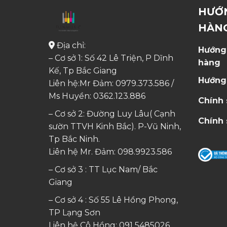
HƯỚ
HÀN
Địa chỉ:
Hướng
– Cơ sở 1: Số 42 Lê Triện, P Dĩnh
hàng
Kế, Tp Bắc Giang
Hướng
Liên hệ:Mr Đảm: 0979.373.586 /
Ms Huyền:
0362.123.886
Chính
– Cơ sở 2: Đường Luy Lâu( Cạnh
Chính 
sườn TTVH Kinh Bắc). P-Vũ Ninh,
Tp Bắc Ninh.
Liên hệ Mr. Đảm:
098.9923.586
– Cơ sở 3 : TT Lục Nam/ Bắc
Giang
– Cơ sở 4 : Số 55 Lê Hồng Phong,
TP Lạng Sơn
Liên hệ Cô Hồng:
091 5485026