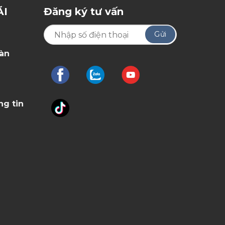
ÃI
Đăng ký tư vấn
oàn
ng tin