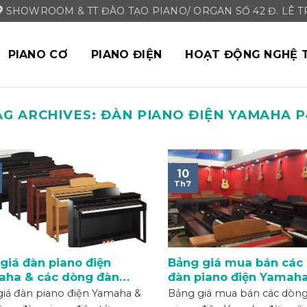
SHOWROOM & TT ĐÀO TẠO PIANO/ ORGAN SỐ 42 Đ. LÊ TRI
PIANO CƠ
PIANO ĐIỆN
HOẠT ĐỘNG NGHỆ 
AG ARCHIVES:
ĐÀN PIANO ĐIỆN YAMAHA P
10
Th7
giá đàn piano điện
Bảng giá mua bán các
aha & các dòng đàn
đàn piano điện Yamaha
o điện tử Yamaha
mới nhất 2019
iá đàn piano điện Yamaha &
Bảng giá mua bán các dòn