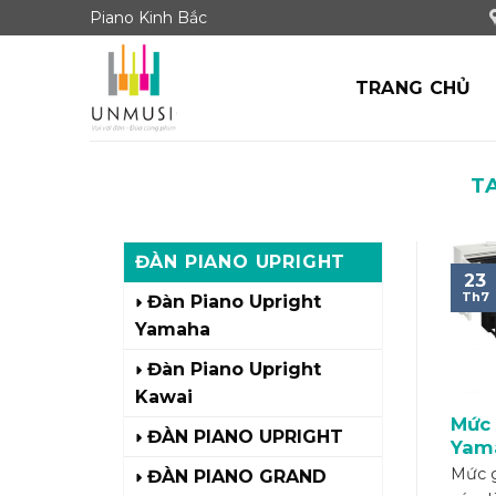
Skip
Piano Kinh Bắc
to
content
TRANG CHỦ
T
ĐÀN PIANO UPRIGHT
23
Th7
Đàn Piano Upright
Yamaha
Đàn Piano Upright
Kawai
Mức 
ĐÀN PIANO UPRIGHT
Yam
pian
Mức g
ĐÀN PIANO GRAND