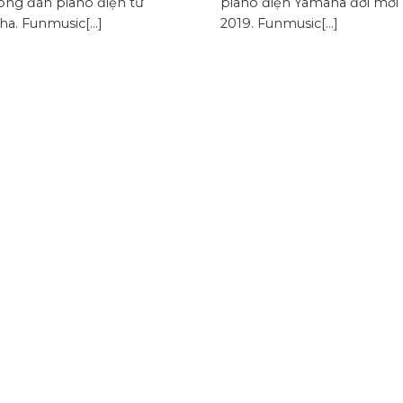
òng đàn piano điện tử
piano điện Yamaha đời mới
a. Funmusic[...]
2019. Funmusic[...]