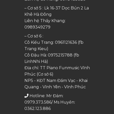
– Cơ sở 5 : Lk 16-37 Dọc Bún 2 La
Khê Hà Đông
Liên hệ Thầy Khang:
0989349279
– Cơ sở 6 :
Cô Kiều Trang:
0961121636
(fb
Trang Kieu)
Cô Đậu Hà:
0975215788
(fb
LinhNhi Hà)
Địa chỉ: TT Piano Funmusic Vĩnh
Phúc (Cơ sở 6)
NP5 - KĐT Nam Đầm Vạc - Khai
Quang - Vĩnh Yên - Vĩnh Phúc
Hotline: Mr Đảm:
0979.373.586/ Ms Huyền:
0362.123.886