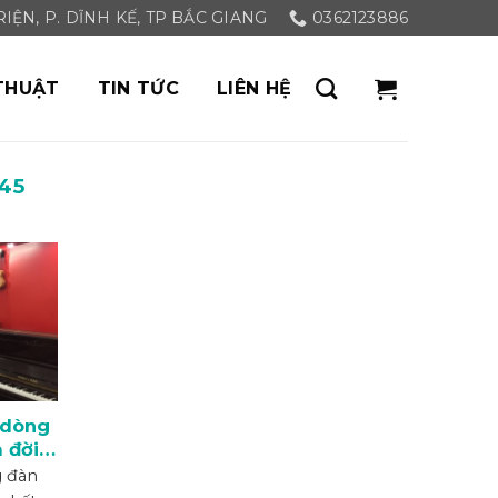
ỆN, P. DĨNH KẾ, TP BẮC GIANG
0362123886
THUẬT
TIN TỨC
LIÊN HỆ
45
 dòng
 đời
g đàn