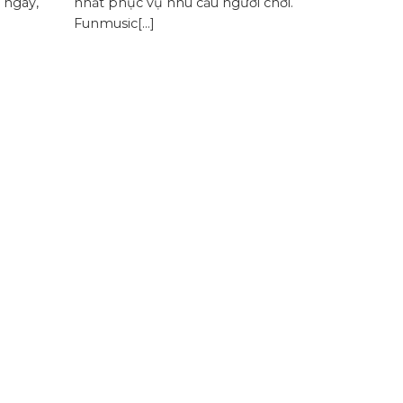
 ngày,
nhất phục vụ nhu cầu người chơi.
Funmusic[...]