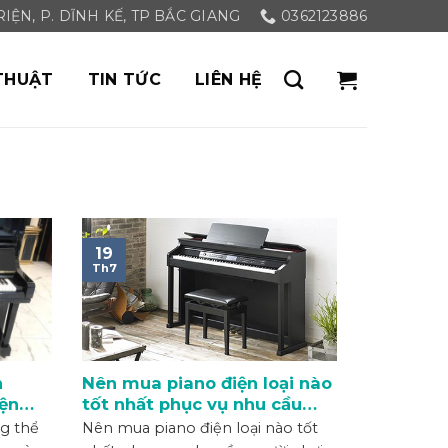
ỆN, P. DĨNH KẾ, TP BẮC GIANG
0362123886
THUẬT
TIN TỨC
LIÊN HỆ
19
Th7
n
Nên mua piano điện loại nào
iện
tốt nhất phục vụ nhu cầu
người chơi
g thể
Nên mua piano điện loại nào tốt