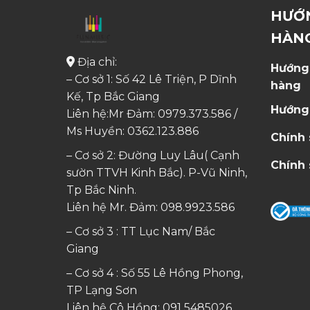
HƯỚ
HÀN
Địa chỉ:
Hướng
– Cơ sở 1: Số 42 Lê Triện, P Dĩnh
hàng
Kế, Tp Bắc Giang
Hướng
Liên hệ:Mr Đảm: 0979.373.586 /
Ms Huyền:
0362.123.886
Chính
– Cơ sở 2: Đường Luy Lâu( Cạnh
Chính 
sườn TTVH Kinh Bắc). P-Vũ Ninh,
Tp Bắc Ninh.
Liên hệ Mr. Đảm:
098.9923.586
– Cơ sở 3 : TT Lục Nam/ Bắc
Giang
– Cơ sở 4 : Số 55 Lê Hồng Phong,
TP Lạng Sơn
Liên hệ Cô Hồng:
091 5485026