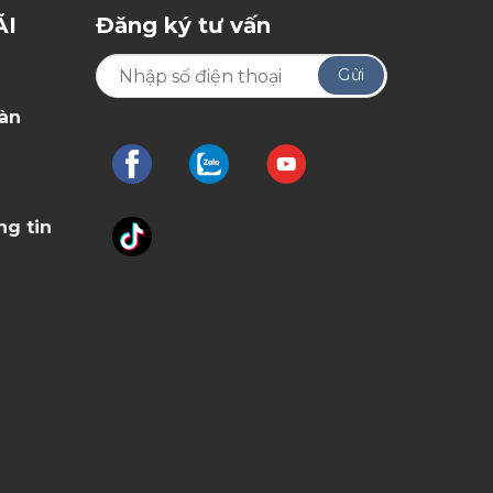
ÃI
Đăng ký tư vấn
oàn
ng tin