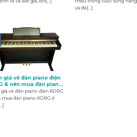
inh tế và đắt giá, đòi[...]
thiếu trong cuộc sống hàng
và để[...]
 giá về đàn piano điện
 & nên mua đàn piano
G ở đâu?
giá về đàn piano điện KORG
n mua đàn piano KORG ở
..]