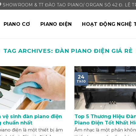
SHOWROOM & TT ĐÀO TẠO PIANO/ ORGAN SỐ 42 Đ. LÊ TRI
PIANO CƠ
PIANO ĐIỆN
HOẠT ĐỘNG NGHỆ 
TAG ARCHIVES:
ĐÀN PIANO ĐIỆN GIÁ RẺ
24
Th10
 vệ sinh đàn piano điện
Top 5 Thương Hiệu Đà
 chuẩn nhất
Piano Điện Tốt Nhất H
Nay
iano điện là một thiết bị âm
Âm nhạc là một phần khôn