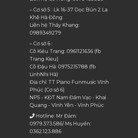
– Cơ sở 5 : Lk 16-37 Dọc Bún 2 La
Khê Hà Đông
Liên hệ Thầy Khang:
0989349279
– Cơ sở 6 :
Cô Kiều Trang:
0961121636
(fb
Trang Kieu)
Cô Đậu Hà:
0975215788
(fb
LinhNhi Hà)
Địa chỉ: TT Piano Funmusic Vĩnh
Phúc (Cơ sở 6)
NP5 - KĐT Nam Đầm Vạc - Khai
Quang - Vĩnh Yên - Vĩnh Phúc
Hotline: Mr Đảm:
0979.373.586/ Ms Huyền:
0362.123.886