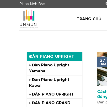
Skip
Piano Kinh Bắc
to
content
TRANG CHỦ
ĐÀN PIANO UPRIGHT
27
Th12
Đàn Piano Upright
Yamaha
Đàn Piano Upright
Kawai
Cách
ĐÀN PIANO UPRIGHT
đúng
Đàn p
ĐÀN PIANO GRAND