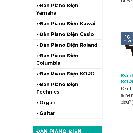
nhạc t
Đàn Piano Điện
Yamaha
Đàn Piano Điện Kawai
Đàn Piano Điện Casio
16
Th7
Đàn Piano Điện Roland
Đàn Piano Điện
Columbia
Đàn Piano Điện KORG
Đánh
KORG
Đàn Piano Điện
KOR
Đánh 
Technics
& nê
đâu?[.
Organ
Guitar
ĐÀN PIANO ĐIỆN