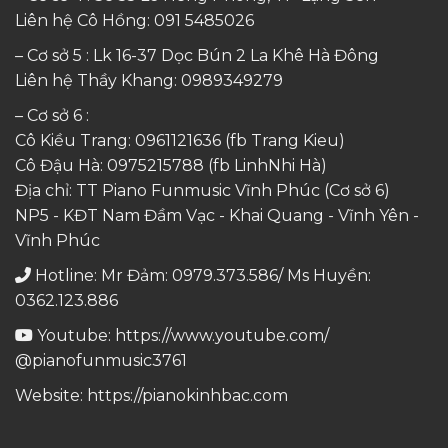
Liên hệ Cô Hồng:
091 5485026
– Cơ sở 5 : Lk 16-37 Dọc Bún 2 La Khê Hà Đông
Liên hệ Thầy Khang:
0989349279
– Cơ sở 6 :
Cô Kiều Trang:
0961121636
(fb Trang Kieu)
Cô Đậu Hà:
0975215788
(fb LinhNhi Hà)
Địa chỉ: TT Piano Funmusic Vĩnh Phúc (Cơ sở 6)
NP5 - KĐT Nam Đầm Vạc - Khai Quang - Vĩnh Yên -
Vĩnh Phúc
Hotline: Mr Đảm: 0979.373.586/ Ms Huyền:
0362.123.886
Youtube:
https://www.youtube.com/
@pianofunmusic3761
Website:
https://pianokinhbac.com