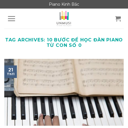
Skip
Piano Kinh Bắc
to
content
TAG ARCHIVES:
10 BƯỚC ĐỂ HỌC ĐÀN PIANO
TỪ CON SỐ 0
21
Th11