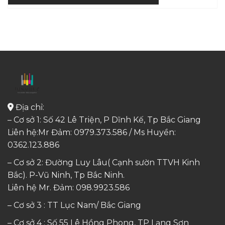
Địa chỉ:
– Cơ sở 1: Số 42 Lê Triện, P Dĩnh Kế, Tp Bắc Giang
Liên hệ:Mr Đảm: 0979.373.586 / Ms Huyền:
0362.123.886
– Cơ sở 2: Đường Luy Lâu( Cạnh sườn TTVH Kinh
Bắc). P-Vũ Ninh, Tp Bắc Ninh.
Liên hệ Mr. Đảm:
098.9923.586
– Cơ sở 3 : TT Lục Nam/ Bắc Giang
– Cơ sở 4 : Số 55 Lê Hồng Phong, TP Lạng Sơn