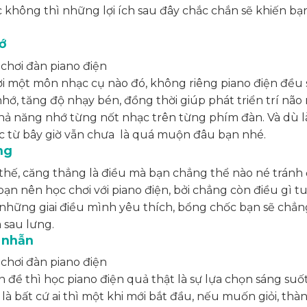
không thì những lợi ích sau đây chắc chắn sẽ khiến bạ
hớ
i một môn nhạc cụ nào đó, không riêng piano điện đều 
 nhớ, tăng độ nhạy bén, đồng thời giúp phát triển trí não
hả năng nhớ từng nốt nhạc trên từng phím đàn. Và dù l
học từ bây giờ vẫn chưa là quá muộn đâu bạn nhé.
ng
 thế, căng thẳng là điều mà bạn chẳng thể nào né tránh
ạn nên học chơi với piano điện, bởi chẳng còn điều gì t
o những giai điều mình yêu thích, bổng chốc bạn sẽ chẳ
 sau lưng.
n nhẫn
n đề thì học piano điện quả thật là sự lựa chọn sáng suố
 là bất cứ ai thì một khi mới bắt đầu, nếu muốn giỏi, thà