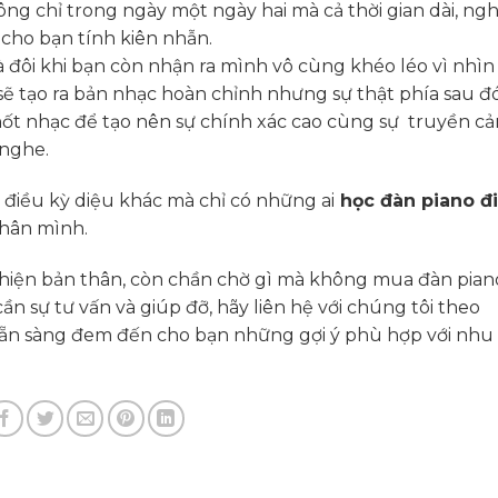
ông chỉ trong ngày một ngày hai mà cả thời gian dài, ngh
 cho bạn tính kiên nhẫn.
à đôi khi bạn còn nhận ra mình vô cùng khéo léo vì nhìn 
sẽ tạo ra bản nhạc hoàn chỉnh nhưng sự thật phía sau đó
nốt nhạc để tạo nên sự chính xác cao cùng sự truyền c
nghe.
u điều kỳ diệu khác mà chỉ có những ai
học đàn piano đ
thân mình.
hiện bản thân, còn chần chờ gì mà không mua đàn pian
ần sự tư vấn và giúp đỡ, hãy liên hệ với chúng tôi theo
 sẵn sàng đem đến cho bạn những gợi ý phù hợp với nhu