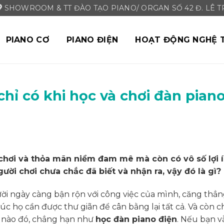
SHOWROOM & TT ĐÀO TẠO PIANO/ ORGAN SỐ 42 Đ. LÊ TRI
PIANO CƠ
PIANO ĐIỆN
HOẠT ĐỘNG NGHỆ 
 chỉ có khi học và chơi đàn pian
 chơi và thỏa mãn niềm đam mê mà còn có vô số lợi 
ời chơi chưa chắc đã biết và nhận ra, vậy đó là gì?
ười ngày càng bận rộn với công việc của mình, căng thẳ
c họ cần được thư giãn để cân bằng lại tất cả. Và còn 
í nào đó, chẳng hạn như
học đàn piano điện
. Nếu bạn v