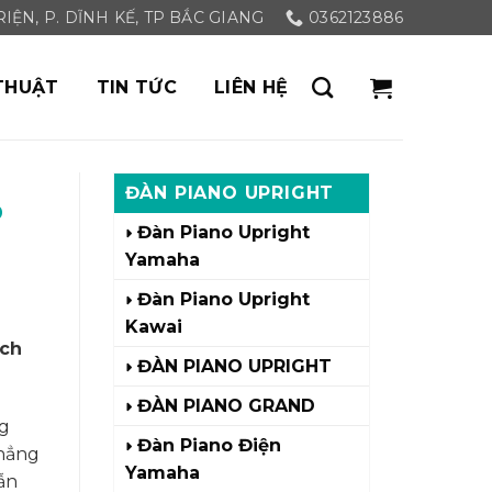
ỆN, P. DĨNH KẾ, TP BẮC GIANG
0362123886
THUẬT
TIN TỨC
LIÊN HỆ
ĐÀN PIANO UPRIGHT
o
Đàn Piano Upright
Yamaha
Đàn Piano Upright
Kawai
ích
ĐÀN PIANO UPRIGHT
ĐÀN PIANO GRAND
ng
Đàn Piano Điện
chẳng
Yamaha
ẫn